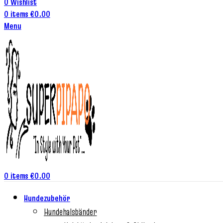
0
Wishlist
0
items
€
0.00
Menu
0
items
€
0.00
Hundezubehör
Hundehalsbänder