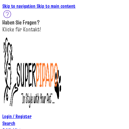
Skip to navigation
Skip to main content
Haben Sie
Fragen
?
K
licke
für
Kontakt!
Login / Register
Search