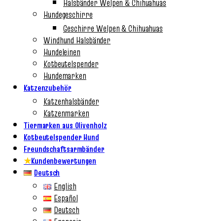
Halsbänder Welpen & Chihuahuas
Hundegeschirre
Geschirre Welpen & Chihuahuas
Windhund Halsbänder
Hundeleinen
Kotbeutelspender
Hundemarken
Katzenzubehör
Katzenhalsbänder
Katzenmarken
Tiermarken aus Olivenholz
Kotbeutelspender Hund
Freundschaftsarmbänder
★
Kundenbewertungen
Deutsch
English
Español
Deutsch