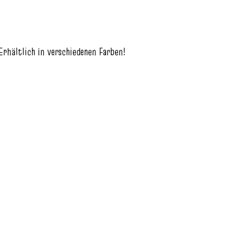
rhältlich in verschiedenen F
arben
!