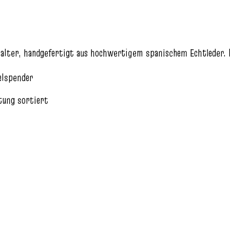
alter, handgefertigt aus hochwertigem spanischem Echtleder. E
elspender
tung sortiert