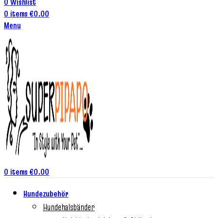
0
Wishlist
0
items
€
0.00
Menu
0
items
€
0.00
Hundezubehör
Hundehalsbänder