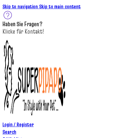
Skip to navigation
Skip to main content
Haben Sie
Fragen
?
K
licke
für
Kontakt!
Login / Register
Search