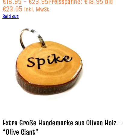
€
18.95
–
€
23.95
Preisspanne: €18.95 bis
€23.95
Inkl. MwSt.
Sold out
Extra Große Hundemarke aus Oliven Holz –
“Olive Giant”