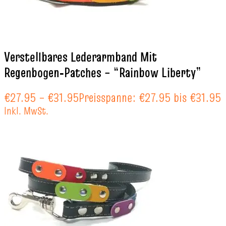
Verstellbares Lederarmband Mit
Regenbogen‑Patches – “Rainbow Liberty”
€
27.95
–
€
31.95
Preisspanne: €27.95 bis €31.95
Inkl. MwSt.