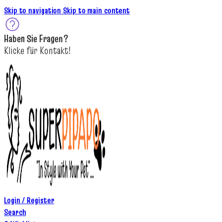
Skip to navigation
Skip to main content
Haben Sie
Fragen
?
K
licke
für
Kontakt!
Login / Register
Search