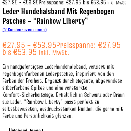
€
27.95
–
€
53.95
Preisspanne: €27.95 bis €53.95
Inkl. MwSt.
Leder Hundehalsband Mit Regenbogen
Patches – “Rainbow Liberty”
(
2
Kundenrezensionen)
€
27.95
–
€
53.95
Preisspanne: €27.95
bis €53.95
Inkl. MwSt.
Ein handgefertigtes Lederhundehalsband, verziert mit
regenbogenfarbenen Lederpatches, inspiriert von den
Farben der Freiheit. Ergänzt durch elegante, abgerundete
silberfarbene Spikes und eine verstärkte
Komfort‑Sicherheitslage. Erhältlich in Schwarz oder Braun
aus Leder. “Rainbow Liberty” passt perfekt zu
selbstbewussten, ausdrucksstarken Hunden, die gerne mit
Farbe und Persönlichkeit glänzen.
Halsband-länge |