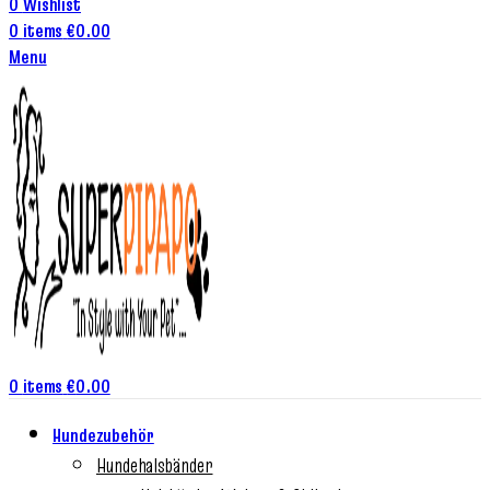
0
Wishlist
0
items
€
0.00
Menu
0
items
€
0.00
Hundezubehör
Hundehalsbänder