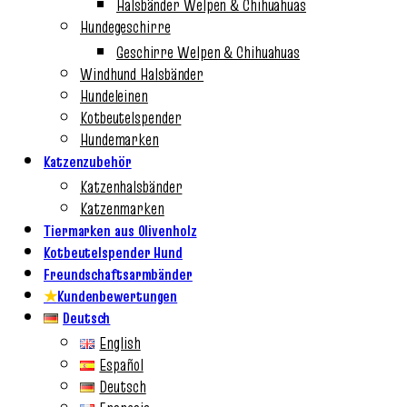
Halsbänder Welpen & Chihuahuas
Hundegeschirre
Geschirre Welpen & Chihuahuas
Windhund Halsbänder
Hundeleinen
Kotbeutelspender
Hundemarken
Katzenzubehör
Katzenhalsbänder
Katzenmarken
Tiermarken aus Olivenholz
Kotbeutelspender Hund
Freundschaftsarmbänder
★
Kundenbewertungen
Deutsch
English
Español
Deutsch