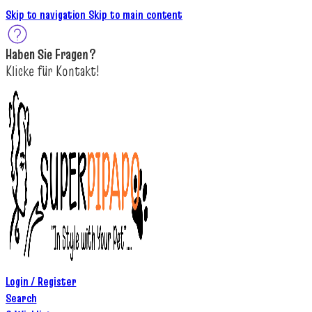
Skip to navigation
Skip to main content
Haben Sie
Fragen
?
K
licke
für
Kontakt!
Login / Register
Search