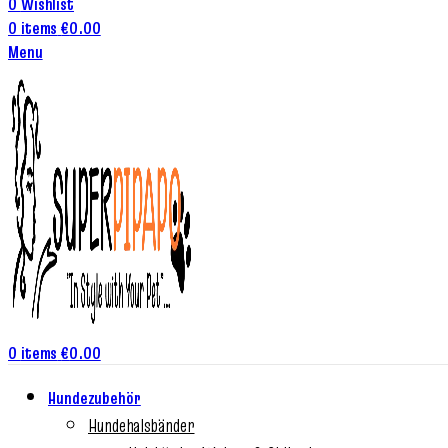
0
Wishlist
0
items
€
0.00
Menu
0
items
€
0.00
Hundezubehör
Hundehalsbänder