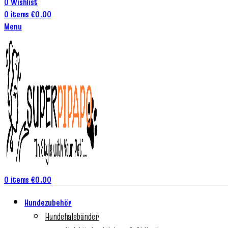
0
Wishlist
0
items
€
0.00
Menu
0
items
€
0.00
Hundezubehör
Hundehalsbänder