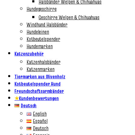
Halsbänder Welpen & Chihuahuas
Hundegeschirre
Geschirre Welpen & Chihuahuas
Windhund Halsbänder
Hundeleinen
Kotbeutelspender
Hundemarken
Katzenzubehör
Katzenhalsbänder
Katzenmarken
Tiermarken aus Olivenholz
Kotbeutelspender Hund
Freundschaftsarmbänder
★
Kundenbewertungen
Deutsch
English
Español
Deutsch