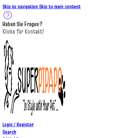
Skip to navigation
Skip to main content
Haben Sie
Fragen
?
K
licke
für
Kontakt!
Login / Register
Search