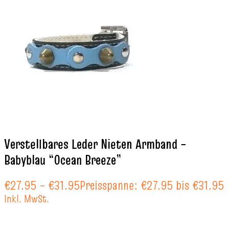
Verstellbares Leder Nieten Armband –
Babyblau “Ocean Breeze”
€
27.95
–
€
31.95
Preisspanne: €27.95 bis €31.95
Inkl. MwSt.