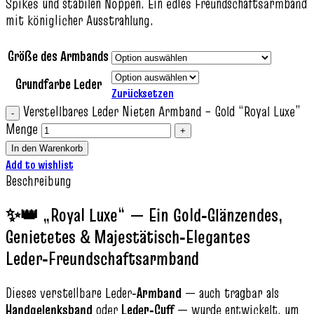
Spikes und stabilen Noppen. Ein edles Freundschaftsarmband
mit königlicher Ausstrahlung.
Größe des Armbands
Grundfarbe Leder
Zurücksetzen
Verstellbares Leder Nieten Armband – Gold “Royal Luxe”
Menge
In den Warenkorb
Add to wishlist
Beschreibung
✨👑 „Royal Luxe“ — Ein Gold‑Glänzendes,
Genietetes & Majestätisch‑Elegantes
Leder‑Freundschaftsarmband
Dieses verstellbare Leder‑
Armband
— auch tragbar als
Handgelenksband
oder
Leder‑Cuff
— wurde entwickelt, um