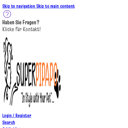
Skip to navigation
Skip to main content
Haben Sie
Fragen
?
K
licke
für
Kontakt!
Login / Register
Search