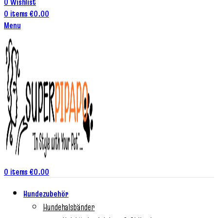
0
Wishlist
0
items
€
0.00
Menu
0
items
€
0.00
Hundezubehör
Hundehalsbänder