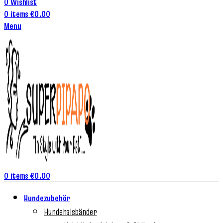
0
Wishlist
0
items
€
0.00
Menu
0
items
€
0.00
Hundezubehör
Hundehalsbänder