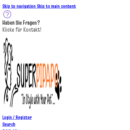
Skip to navigation
Skip to main content
Haben Sie
Fragen
?
K
licke
für
Kontakt!
Login / Register
Search