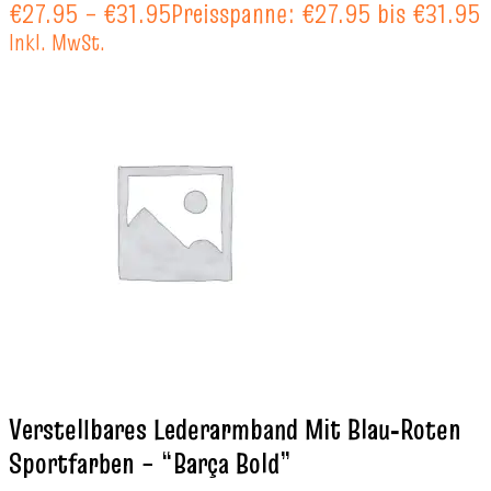
€
27.95
–
€
31.95
Preisspanne: €27.95 bis €31.95
Inkl. MwSt.
Verstellbares Lederarmband Mit Blau‑Roten
Sportfarben – “Barça Bold”