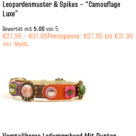
Leopardenmuster & Spikes – “Camouflage
Luxe”
Bewertet mit
5.00
von 5
€
27.95
–
€
31.95
Preisspanne: €27.95 bis €31.95
Inkl. MwSt.
Verstellbares Lederarmband Mit Bunten