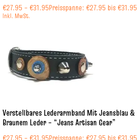
€
27.95
–
€
31.95
Preisspanne: €27.95 bis €31.95
Inkl. MwSt.
Verstellbares Lederarmband Mit Jeansblau &
Braunem Leder – “Jeans Artisan Gear”
€
27.95
–
€
31.95
Preisspanne: €27.95 bis €31.95