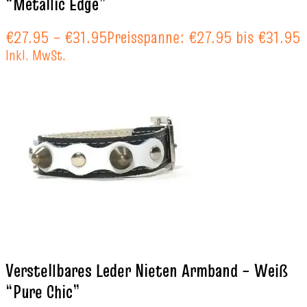
“Metallic Edge”
€
27.95
–
€
31.95
Preisspanne: €27.95 bis €31.95
Inkl. MwSt.
Verstellbares Leder Nieten Armband – Weiß
“Pure Chic”