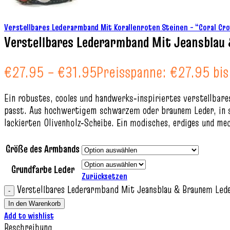
Verstellbares Lederarmband Mit Korallenroten Steinen – “Coral C
Verstellbares Lederarmband Mit Jeansblau
€
27.95
–
€
31.95
Preisspanne: €27.95 bi
Ein robustes, cooles und handwerks‑inspiriertes verstellbar
passt. Aus hochwertigem schwarzem oder braunem Leder, in sc
lackierten Olivenholz‑Scheibe. Ein modisches, erdiges und m
Größe des Armbands
Grundfarbe Leder
Zurücksetzen
Verstellbares Lederarmband Mit Jeansblau & Braunem Led
In den Warenkorb
Add to wishlist
Beschreibung