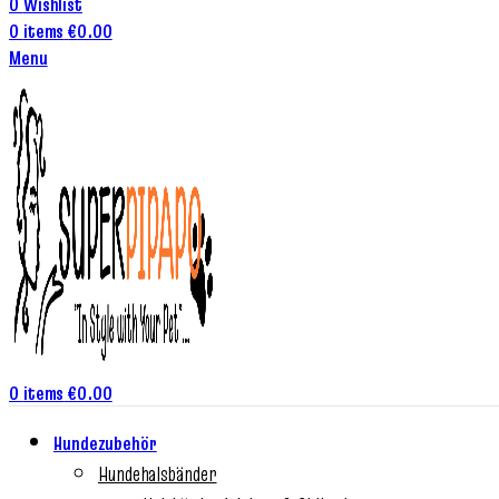
0
Wishlist
0
items
€
0.00
Menu
0
items
€
0.00
Hundezubehör
Hundehalsbänder