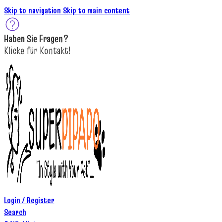
Skip to navigation
Skip to main content
Haben Sie
Fragen
?
K
licke
für
Kontakt!
Login / Register
Search