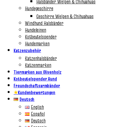
Halsbänder Welpen & Chihuahuas
Hundegeschirre
Geschirre Welpen & Chihuahuas
Windhund Halsbänder
Hundeleinen
Kotbeutelspender
Hundemarken
Katzenzubehör
Katzenhalsbänder
Katzenmarken
Tiermarken aus Olivenholz
Kotbeutelspender Hund
Freundschaftsarmbänder
★
Kundenbewertungen
Deutsch
English
Español
Deutsch