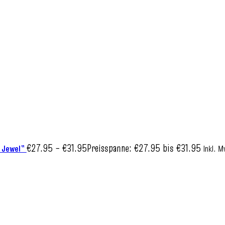
€
27.95
–
€
31.95
Preisspanne: €27.95 bis €31.95
n Jewel”
Inkl. 