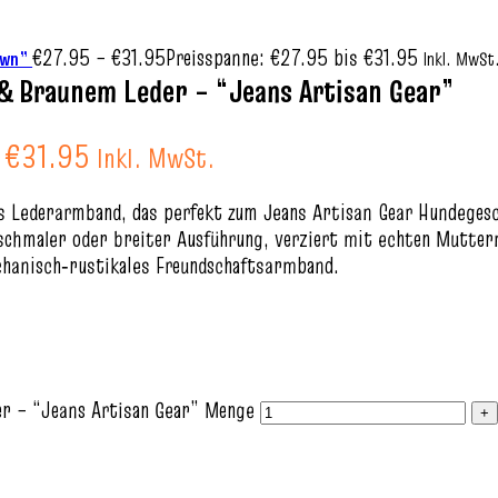
€
27.95
–
€
31.95
Preisspanne: €27.95 bis €31.95
rown”
Inkl. MwSt
 & Braunem Leder – “Jeans Artisan Gear”
s €31.95
Inkl. MwSt.
es Lederarmband, das perfekt zum Jeans Artisan Gear Hundegesc
hmaler oder breiter Ausführung, verziert mit echten Muttern 
echanisch‑rustikales Freundschaftsarmband.
er – “Jeans Artisan Gear” Menge