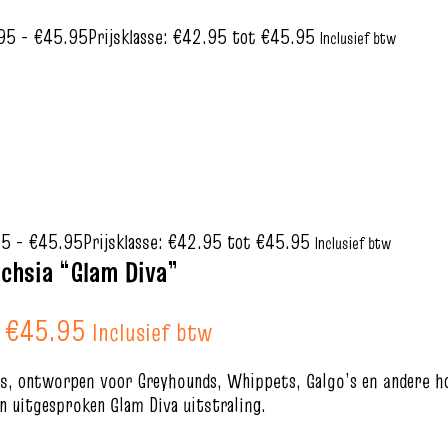
95
-
€
45.95
Prijsklasse: €42.95 tot €45.95
Inclusief btw
95
-
€
45.95
Prijsklasse: €42.95 tot €45.95
Inclusief btw
chsia “Glam Diva”
t €45.95
Inclusief btw
s, ontworpen voor Greyhounds, Whippets, Galgo’s en andere ho
en uitgesproken Glam Diva uitstraling.