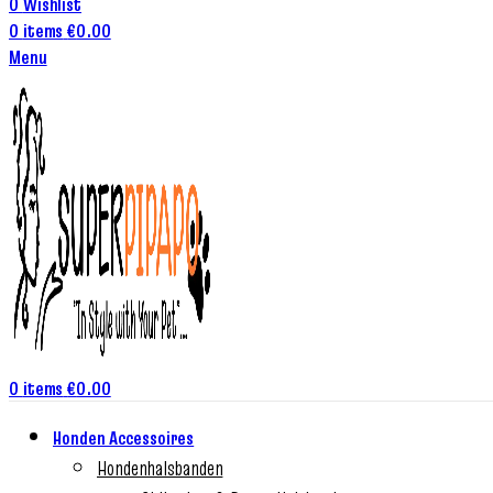
0
Wishlist
0
items
€
0.00
Menu
0
items
€
0.00
Honden Accessoires
Hondenhalsbanden