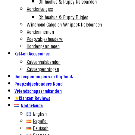
Chihuahua & Puppy Halsbanden
Hondentuigjes
Chihuahua & Puppy Tuigjes
Windhond Galgo en Whippet Halsbanden
Hondenriemen
Poepzakjeshouders
Hondenpenningen
Katten Accesoires
Kattenhalsbanden
Kattenpenningen
Dierenpenningen van Olijfhout
Poepzakjeshouders Hond
Vriendschapsarmbanden
★
Klanten Reviews
Nederlands
English
Español
Deutsch