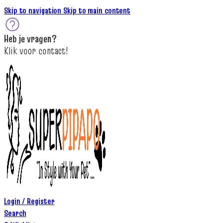
Skip to navigation
Skip to main content
Heb je
vragen
?
K
lik
voor contact
!
Login / Register
Search