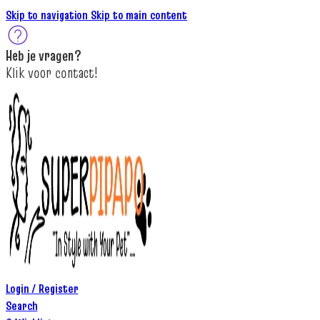
Skip to navigation
Skip to main content
Heb je
vragen
?
K
lik
voor contact
!
Login / Register
Search