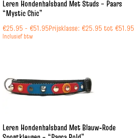
Leren Hondenhalsband Met Studs – Paars
“Mystic Chic”
€
25.95
-
€
51.95
Prijsklasse: €25.95 tot €51.95
Inclusief btw
Leren Hondenhalsband Met Blauw‑Rode
Sportkleuren – “Barça Bold”