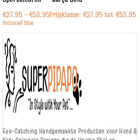
€
27.95
-
€
53.95
Prijsklasse: €27.95 tot €53.95
Inclusief btw
Eye-
Catching
Handgemaakte Producten voor Hond &
Kat: Originele Designs die
d
e Unieke Stijl en