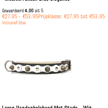
Gewaardeerd
4.00
uit 5
€
27.95
-
€
53.95
Prijsklasse: €27.95 tot €53.95
Inclusief btw
Leren Hondenhalsband Met Studs – Wit