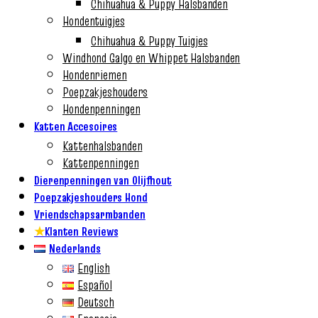
Chihuahua & Puppy Halsbanden
Hondentuigjes
Chihuahua & Puppy Tuigjes
Windhond Galgo en Whippet Halsbanden
Hondenriemen
Poepzakjeshouders
Hondenpenningen
Katten Accesoires
Kattenhalsbanden
Kattenpenningen
Dierenpenningen van Olijfhout
Poepzakjeshouders Hond
Vriendschapsarmbanden
★
Klanten Reviews
Nederlands
English
Español
Deutsch