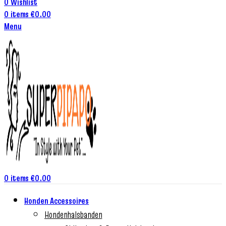
0
Wishlist
0
items
€
0.00
Menu
0
items
€
0.00
Honden Accessoires
Hondenhalsbanden