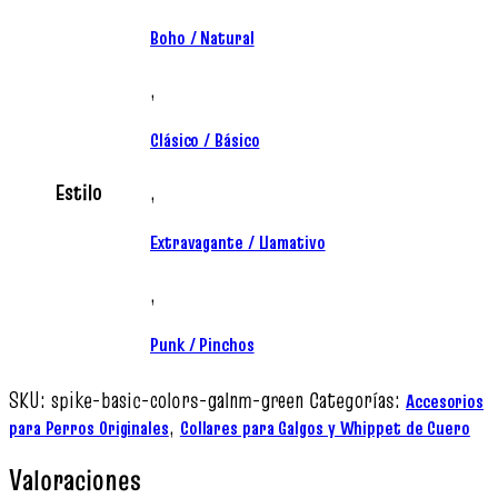
Boho / Natural
,
Clásico / Básico
Estilo
,
Extravagante / Llamativo
,
Punk / Pinchos
SKU:
spike-basic-colors-galnm-green
Categorías:
Accesorios
,
para Perros Originales
Collares para Galgos y Whippet de Cuero
Valoraciones