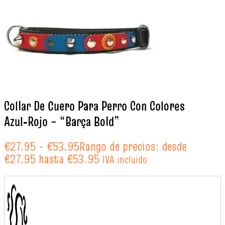
Collar De Cuero Para Perro Con Colores
Azul‑Rojo – “Barça Bold”
€
27.95
-
€
53.95
Rango de precios: desde
€27.95 hasta €53.95
IVA incluido