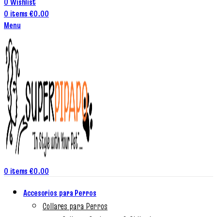
0
Wishlist
0
items
€
0.00
Menu
0
items
€
0.00
Accesorios para Perros
Collares para Perros