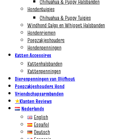
Chihuahua & Puppy Halsbanden
Hondentuigjes
Chihuahua & Puppy Tuigjes
Windhond Galgo en Whippet Halsbanden
Hondenriemen
Poepzakjeshouders
Hondenpenningen
Katten Accesoires
Kattenhalsbanden
Kattenpenningen
Dierenpenningen van Olijfhout
Poepzakjeshouders Hond
Vriendschapsarmbanden
★
Klanten Reviews
Nederlands
English
Español
Deutsch