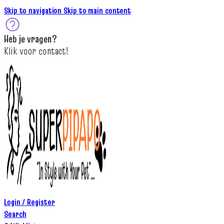
Skip to navigation
Skip to main content
Heb je
vragen
?
K
lik
voor contact
!
Login / Register
Search