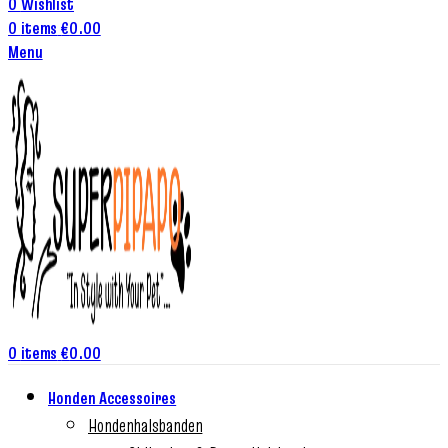
0
Wishlist
0
items
€
0.00
Menu
0
items
€
0.00
Honden Accessoires
Hondenhalsbanden