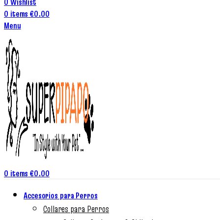
0
Wishlist
0
items
€
0.00
Menu
0
items
€
0.00
Accesorios para Perros
Collares para Perros