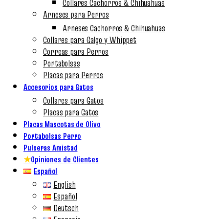
Collares Cachorros & Chihuahuas
Arneses para Perros
Arneses Cachorros & Chihuahuas
Collares para Galgo y Whippet
Correas para Perros
Portabolsas
Placas para Perros
Accesorios para Gatos
Collares para Gatos
Placas para Gatos
Placas Mascotas de Olivo
Portabolsas Perro
Pulseras Amistad
★
Opiniones de Clientes
Español
English
Español
Deutsch