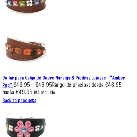
Collar para Galgo de Cuero Naranja & Piedras Lujosas – “Amber
€
46.95
-
€
49.95
Rango de precios: desde €46.95
Pop”
hasta €49.95
IVA incluido
Back to products