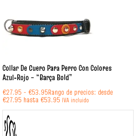
Collar De Cuero Para Perro Con Colores
Azul‑Rojo – “Barça Bold”
€
27.95
-
€
53.95
Rango de precios: desde
€27.95 hasta €53.95
IVA incluido