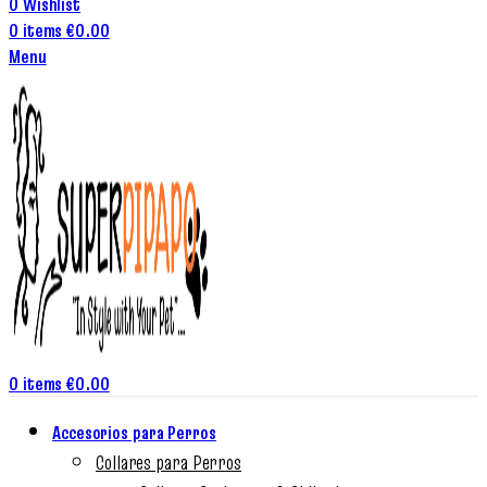
0
Wishlist
0
items
€
0.00
Menu
0
items
€
0.00
Accesorios para Perros
Collares para Perros