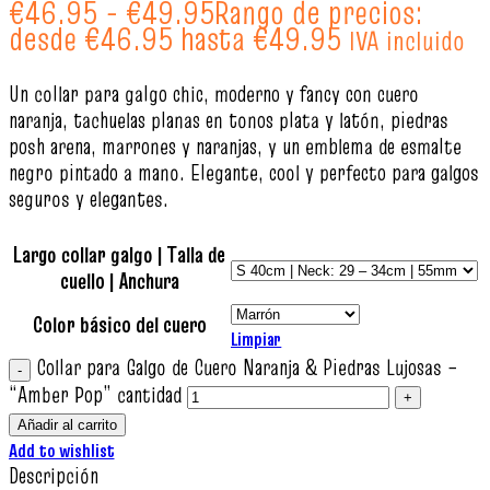
€
46.95
-
€
49.95
Rango de precios:
desde €46.95 hasta €49.95
IVA incluido
Un collar para galgo chic, moderno y fancy con cuero
naranja, tachuelas planas en tonos plata y latón, piedras
posh arena, marrones y naranjas, y un emblema de esmalte
negro pintado a mano. Elegante, cool y perfecto para galgos
seguros y elegantes.
Largo collar galgo | Talla de
cuello | Anchura
Color básico del cuero
Limpiar
Collar para Galgo de Cuero Naranja & Piedras Lujosas –
“Amber Pop” cantidad
Añadir al carrito
Add to wishlist
Descripción