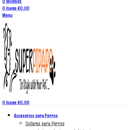
0
Wishlist
0
items
€
0.00
Menu
0
items
€
0.00
Accesorios para Perros
Collares para Perros