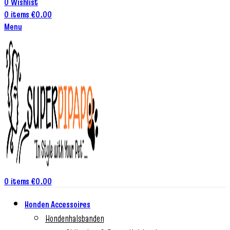
0
Wishlist
0
items
€
0.00
Menu
0
items
€
0.00
Honden Accessoires
Hondenhalsbanden