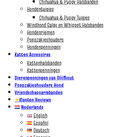
Chihuahua & Puppy Halsbanden
Hondentuigjes
Chihuahua & Puppy Tuigjes
Windhond Galgo en Whippet Halsbanden
Hondenriemen
Poepzakjeshouders
Hondenpenningen
Katten Accesoires
Kattenhalsbanden
Kattenpenningen
Dierenpenningen van Olijfhout
Poepzakjeshouders Hond
Vriendschapsarmbanden
★
Klanten Reviews
Nederlands
English
Español
Deutsch