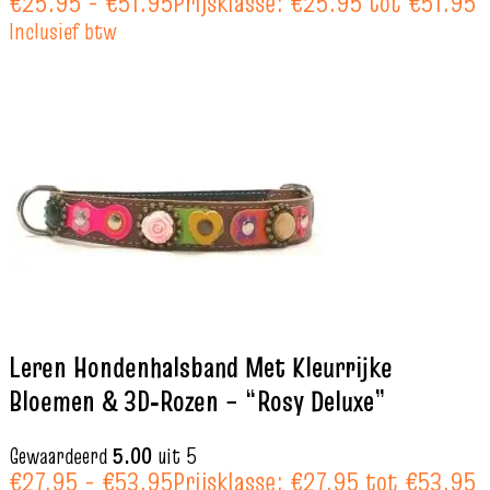
€
25.95
-
€
51.95
Prijsklasse: €25.95 tot €51.95
Inclusief btw
Leren Hondenhalsband Met Kleurrijke
Bloemen & 3D‑Rozen – “Rosy Deluxe”
Gewaardeerd
5.00
uit 5
€
27.95
-
€
53.95
Prijsklasse: €27.95 tot €53.95