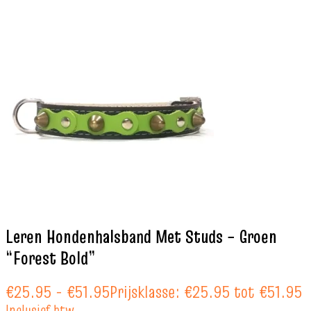
Leren Hondenhalsband Met Studs – Groen
“Forest Bold”
€
25.95
-
€
51.95
Prijsklasse: €25.95 tot €51.95
Inclusief btw