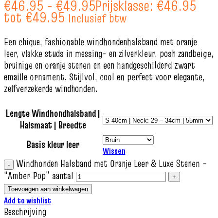
€
46.95
-
€
49.95
Prijsklasse: €46.95
tot €49.95
Inclusief btw
Een chique, fashionable windhondenhalsband met oranje
leer, vlakke studs in messing- en zilverkleur, posh zandbeige,
bruinige en oranje stenen en een handgeschilderd zwart
emaille ornament. Stijlvol, cool en perfect voor elegante,
zelfverzekerde windhonden.
Lengte Windhondhalsband |
Halsmaat | Breedte
Basis kleur leer
Wissen
Windhonden Halsband met Oranje Leer & Luxe Stenen –
“Amber Pop” aantal
Toevoegen aan winkelwagen
Add to wishlist
Beschrijving