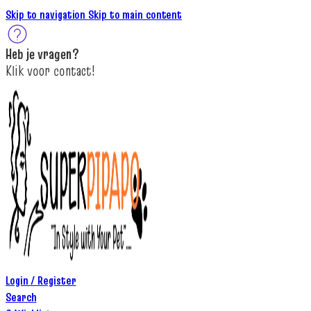
Skip to navigation
Skip to main content
Heb je
vragen
?
K
lik
voor contact
!
Login / Register
Search