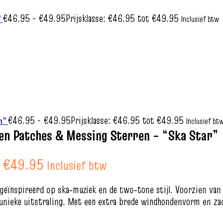
€
46.95
-
€
49.95
Prijsklasse: €46.95 tot €49.95
”
Inclusief btw
€
46.95
-
€
49.95
Prijsklasse: €46.95 tot €49.95
on”
Inclusief bt
n Patches & Messing Sterren – “Ska Star”
t €49.95
Inclusief btw
 geïnspireerd op ska‑muziek en de two‑tone stijl. Voorzien va
unieke uitstraling. Met een extra brede windhondenvorm en z