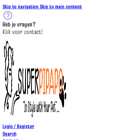
Skip to navigation
Skip to main content
Heb je
vragen
?
K
lik
voor contact
!
Login / Register
Search