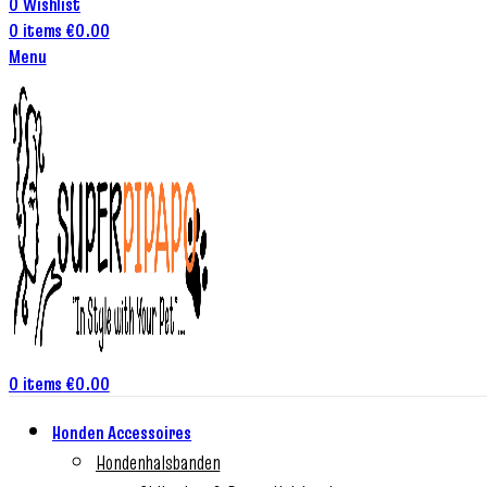
0
Wishlist
0
items
€
0.00
Menu
0
items
€
0.00
Honden Accessoires
Hondenhalsbanden