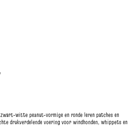
w
n zwart‑witte peanut‑vormige en ronde leren patches en
achte drukverdelende voering voor windhonden, whippets en