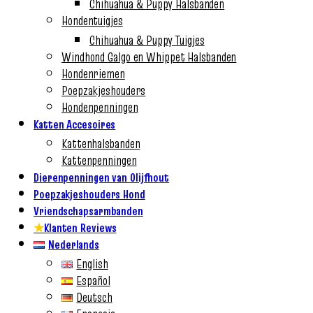
Chihuahua & Puppy Halsbanden
Hondentuigjes
Chihuahua & Puppy Tuigjes
Windhond Galgo en Whippet Halsbanden
Hondenriemen
Poepzakjeshouders
Hondenpenningen
Katten Accesoires
Kattenhalsbanden
Kattenpenningen
Dierenpenningen van Olijfhout
Poepzakjeshouders Hond
Vriendschapsarmbanden
★
Klanten Reviews
Nederlands
English
Español
Deutsch