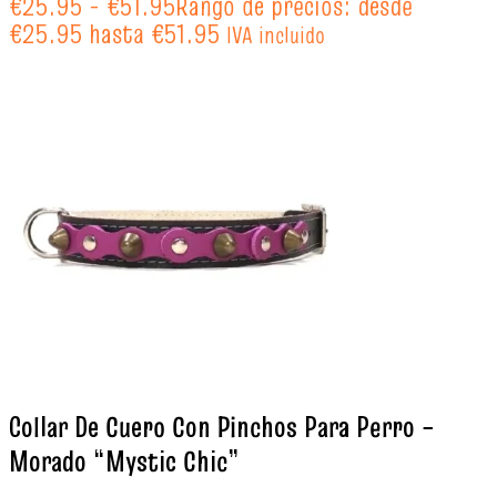
€
25.95
-
€
51.95
Rango de precios: desde
€25.95 hasta €51.95
IVA incluido
Collar De Cuero Con Pinchos Para Perro –
Morado “Mystic Chic”