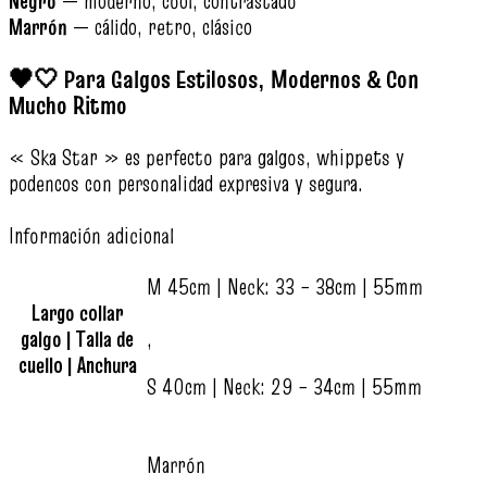
Negro
— moderno, cool, contrastado
Marrón
— cálido, retro, clásico
🖤🤍 Para Galgos Estilosos, Modernos & Con
Mucho Ritmo
« Ska Star » es perfecto para galgos, whippets y
podencos con personalidad expresiva y segura.
Información adicional
M 45cm | Neck: 33 – 38cm | 55mm
Largo collar
galgo | Talla de
,
cuello | Anchura
S 40cm | Neck: 29 – 34cm | 55mm
Marrón