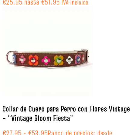
€25.95 hasta €51.95
IVA incluido
Collar de Cuero para Perro con Flores Vintage
– “Vintage Bloom Fiesta”
€
27.95
-
€
53.95
Rango de precios: desde