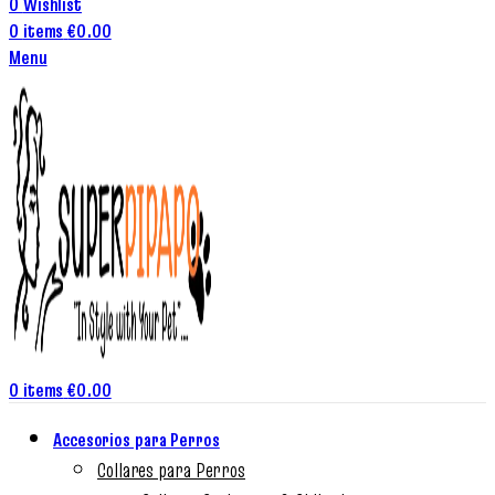
0
Wishlist
0
items
€
0.00
Menu
0
items
€
0.00
Accesorios para Perros
Collares para Perros