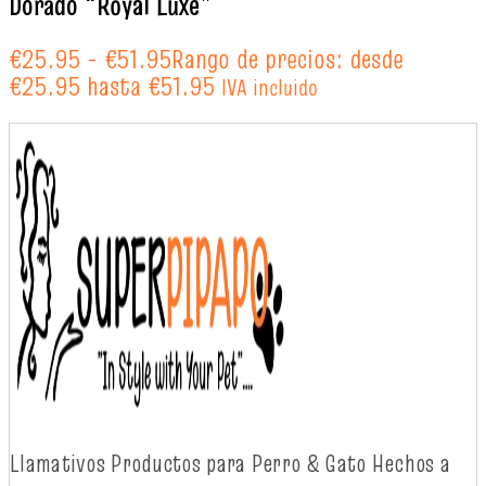
Dorado “Royal Luxe”
€
25.95
-
€
51.95
Rango de precios: desde
€25.95 hasta €51.95
IVA incluido
Llamativos
Productos
para Perro & Gato
Hechos
a