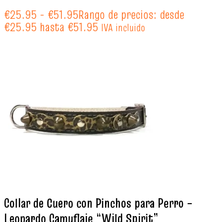
€
25.95
-
€
51.95
Rango de precios: desde
€25.95 hasta €51.95
IVA incluido
Collar de Cuero con Pinchos para Perro –
Leopardo Camuflaje “Wild Spirit”