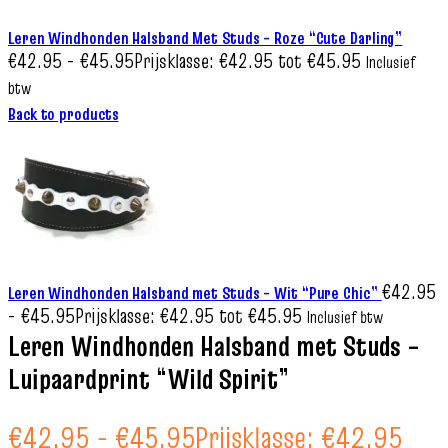
Leren Windhonden Halsband Met Studs – Roze “Cute Darling”
€
42.95
-
€
45.95
Prijsklasse: €42.95 tot €45.95
Inclusief
btw
Back to products
€
42.95
Leren Windhonden Halsband met Studs – Wit “Pure Chic”
-
€
45.95
Prijsklasse: €42.95 tot €45.95
Inclusief btw
Leren Windhonden Halsband met Studs –
Luipaardprint “Wild Spirit”
€
42.95
-
€
45.95
Prijsklasse: €42.95