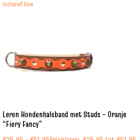
Inclusief btw
Leren Hondenhalsband met Studs – Oranje
“Fiery Fancy”
€
25.95
-
€
51.95
Prijsklasse: €25.95 tot €51.95