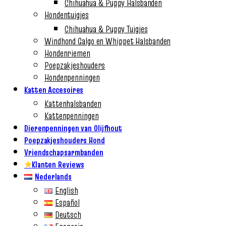
Chihuahua & Puppy Halsbanden
Hondentuigjes
Chihuahua & Puppy Tuigjes
Windhond Galgo en Whippet Halsbanden
Hondenriemen
Poepzakjeshouders
Hondenpenningen
Katten Accesoires
Kattenhalsbanden
Kattenpenningen
Dierenpenningen van Olijfhout
Poepzakjeshouders Hond
Vriendschapsarmbanden
★
Klanten Reviews
Nederlands
English
Español
Deutsch