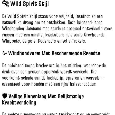
🐆 Wild Spirit Stijl
De Wild Spirit stijl staat voor vrijheid, instinct en een
natuurlijke drang om te ontdekken. Deze luipaard‑leren
Windhonden Halsband met studs is speciaal ontwikkeld voor
rassen met een smalle, kwetsbare hals zoals Greyhounds,
Whippets, Galgo’s, Podenco’s en zelfs Teckels.
✨ Windhondvorm Met Beschermende Breedte
De halsband loopt breder uit in het midden, waardoor de
druk over een groter oppervlak wordt verdeeld. Dit
voorkomt schade aan de luchtpijp, spieren en wervels —
essentieel voor honden met een fijne halsstructuur.
🛡️ Veilige Binnenlaag Met Gelijkmatige
Krachtverdeling
De zachte binnenvoering vangt trekkracht op en verspreidt