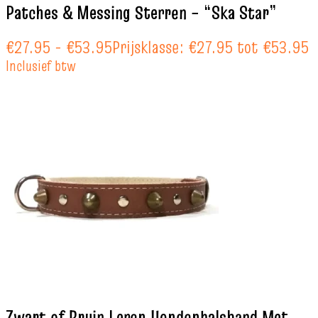
Patches & Messing Sterren – “Ska Star”
€
27.95
-
€
53.95
Prijsklasse: €27.95 tot €53.95
Inclusief btw
Zwart of Bruin Leren Hondenhalsband Met