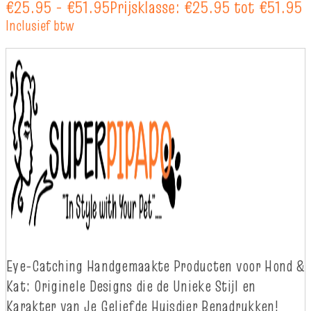
€
25.95
-
€
51.95
Prijsklasse: €25.95 tot €51.95
Inclusief btw
Eye-
Catching
Handgemaakte Producten voor Hond &
Kat: Originele Designs die
d
e Unieke Stijl en
Karakter van Je Geliefde Huisdier Benadrukken!