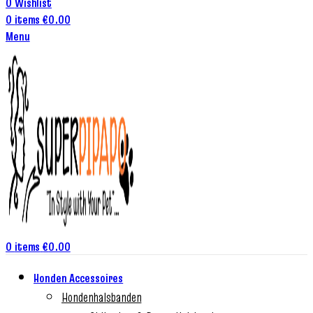
0
Wishlist
0
items
€
0.00
Menu
0
items
€
0.00
Honden Accessoires
Hondenhalsbanden