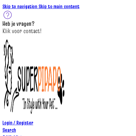
Skip to navigation
Skip to main content
Heb je
vragen
?
K
lik
voor contact
!
Login / Register
Search