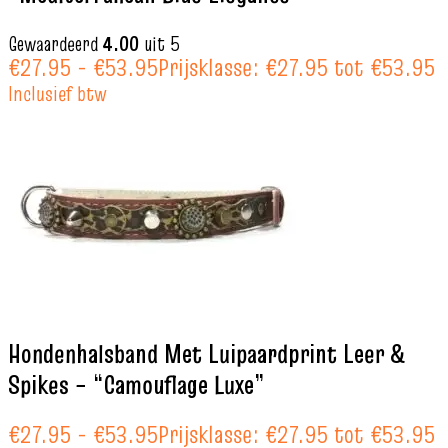
Gewaardeerd
4.00
uit 5
€
27.95
-
€
53.95
Prijsklasse: €27.95 tot €53.95
Inclusief btw
Hondenhalsband Met Luipaardprint Leer &
Spikes – “Camouflage Luxe”
€
27.95
-
€
53.95
Prijsklasse: €27.95 tot €53.95