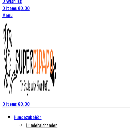
0
Wishlist
0
items
€
0.00
Menu
0
items
€
0.00
Hundezubehör
Hundehalsbänder