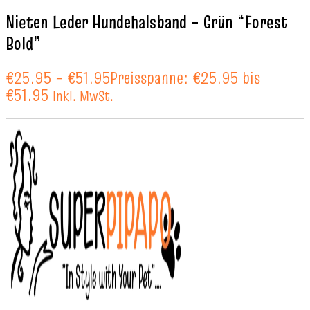
Nieten Leder Hundehalsband – Grün “Forest
Bold”
€
25.95
–
€
51.95
Preisspanne: €25.95 bis
€51.95
Inkl. MwSt.