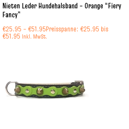
Nieten Leder Hundehalsband – Orange “Fiery
Fancy”
€
25.95
–
€
51.95
Preisspanne: €25.95 bis
€51.95
Inkl. MwSt.