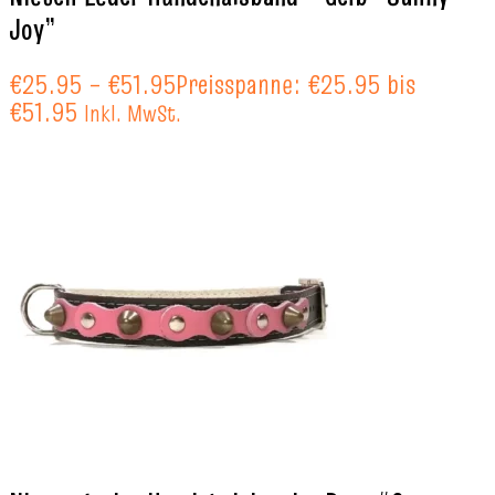
Joy”
€
25.95
–
€
51.95
Preisspanne: €25.95 bis
€51.95
Inkl. MwSt.