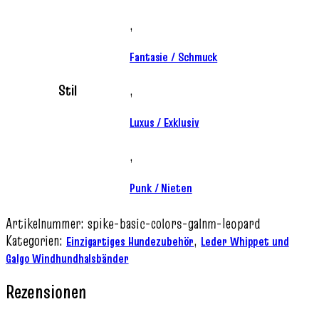
,
Fantasie / Schmuck
Stil
,
Luxus / Exklusiv
,
Punk / Nieten
Artikelnummer:
spike-basic-colors-galnm-leopard
Kategorien:
,
Einzigartiges Hundezubehör
Leder Whippet und
Galgo Windhundhalsbänder
Rezensionen