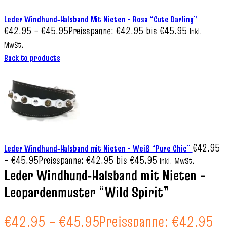
Leder Windhund‑Halsband Mit Nieten – Rosa “Cute Darling”
€
42.95
–
€
45.95
Preisspanne: €42.95 bis €45.95
Inkl.
MwSt.
Back to products
€
42.95
Leder Windhund‑Halsband mit Nieten – Weiß “Pure Chic”
–
€
45.95
Preisspanne: €42.95 bis €45.95
Inkl. MwSt.
Leder Windhund‑Halsband mit Nieten –
Leopardenmuster “Wild Spirit”
€
42.95
–
€
45.95
Preisspanne: €42.95