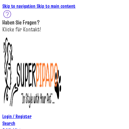
Skip to navigation
Skip to main content
Haben Sie
Fragen
?
K
licke
für
Kontakt!
Login / Register
Search