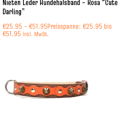
Nieten Leder Hundehalsband – Rosa “Cute
Darling”
€
25.95
–
€
51.95
Preisspanne: €25.95 bis
€51.95
Inkl. MwSt.