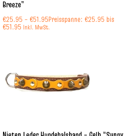
Breeze”
€
25.95
–
€
51.95
Preisspanne: €25.95 bis
€51.95
Inkl. MwSt.
Nieten Leder Hundehalsband – Gelb “Sunny