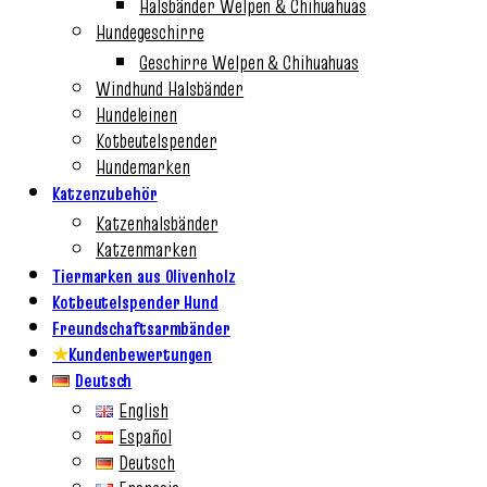
Halsbänder Welpen & Chihuahuas
Hundegeschirre
Geschirre Welpen & Chihuahuas
Windhund Halsbänder
Hundeleinen
Kotbeutelspender
Hundemarken
Katzenzubehör
Katzenhalsbänder
Katzenmarken
Tiermarken aus Olivenholz
Kotbeutelspender Hund
Freundschaftsarmbänder
★
Kundenbewertungen
Deutsch
English
Español
Deutsch