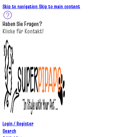
Skip to navigation
Skip to main content
Haben Sie
Fragen
?
K
licke
für
Kontakt!
Login / Register
Search