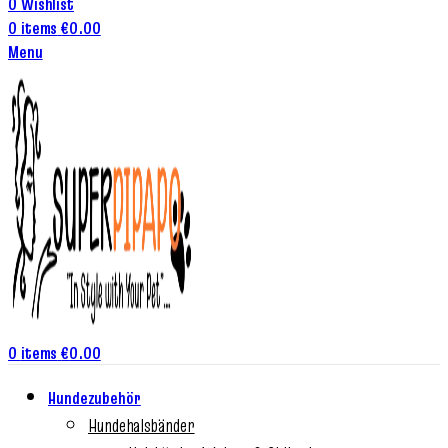
0
Wishlist
0
items
€
0.00
Menu
0
items
€
0.00
Hundezubehör
Hundehalsbänder