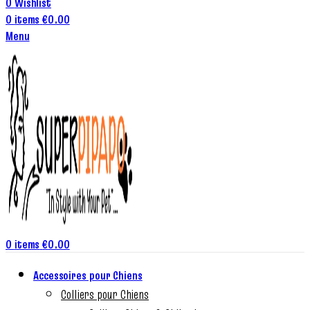
0
Wishlist
0
items
€
0.00
Menu
0
items
€
0.00
Accessoires pour Chiens
Colliers pour Chiens