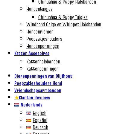
Chihuahua & Puppy Halsbanden
Hondentuigjes
Chihuahua & Puppy Tuigjes
Windhond Galgo en Whippet Halsbanden
Hondenriemen
Poepzakjeshouders
Hondenpenningen
Katten Accesoires
Kattenhalsbanden
Kattenpenningen
Dierenpenningen van Olijfhout
Poepzakjeshouders Hond
Vriendschapsarmbanden
★
Klanten Reviews
Nederlands
English
Español
Deutsch