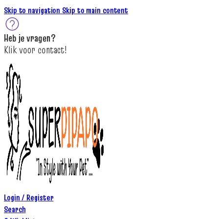
Skip to navigation
Skip to main content
Heb je
vragen
?
K
lik
voor contact
!
Login / Register
Search