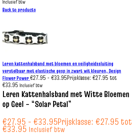
Inclusief btw
Back to products
Leren kattenhalsband met bloemen en veiligheidssluiting
verstelbaar met elastische gesp in zwart wit kleuren, Design
€
27.95
-
€
33.95
Prijsklasse: €27.95 tot
Flower Power
€33.95
Inclusief btw
Leren Kattenhalsband met Witte Bloemen
op Geel – “Solar Petal”
€
27.95
-
€
33.95
Prijsklasse: €27.95 tot
€33.95
Inclusief btw