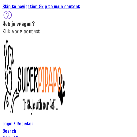
Skip to navigation
Skip to main content
Heb je
vragen
?
K
lik
voor contact
!
Login / Register
Search