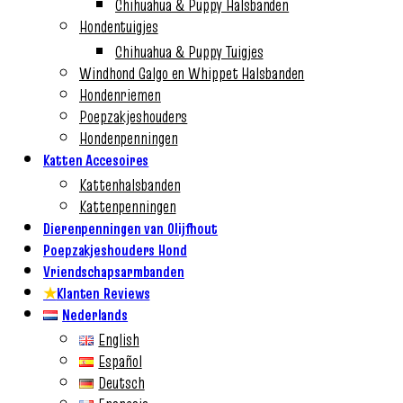
Chihuahua & Puppy Halsbanden
Hondentuigjes
Chihuahua & Puppy Tuigjes
Windhond Galgo en Whippet Halsbanden
Hondenriemen
Poepzakjeshouders
Hondenpenningen
Katten Accesoires
Kattenhalsbanden
Kattenpenningen
Dierenpenningen van Olijfhout
Poepzakjeshouders Hond
Vriendschapsarmbanden
★
Klanten Reviews
Nederlands
English
Español
Deutsch