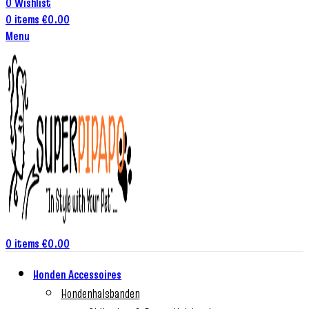
0
Wishlist
0
items
€
0.00
Menu
0
items
€
0.00
Honden Accessoires
Hondenhalsbanden