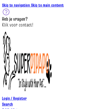
Skip to navigation
Skip to main content
Heb je
vragen
?
K
lik
voor contact
!
Login / Register
Search