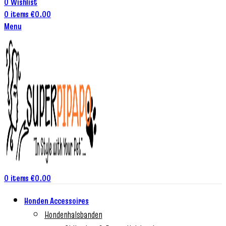
0
Wishlist
0
items
€
0.00
Menu
0
items
€
0.00
Honden Accessoires
Hondenhalsbanden