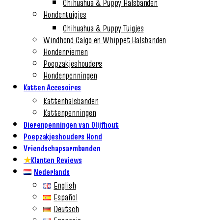
Chihuahua & Puppy Halsbanden
Hondentuigjes
Chihuahua & Puppy Tuigjes
Windhond Galgo en Whippet Halsbanden
Hondenriemen
Poepzakjeshouders
Hondenpenningen
Katten Accesoires
Kattenhalsbanden
Kattenpenningen
Dierenpenningen van Olijfhout
Poepzakjeshouders Hond
Vriendschapsarmbanden
★
Klanten Reviews
Nederlands
English
Español
Deutsch