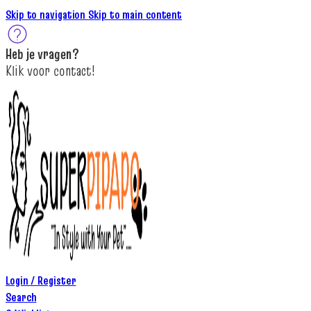
Skip to navigation
Skip to main content
Heb je
vragen
?
K
lik
voor contact
!
Login / Register
Search