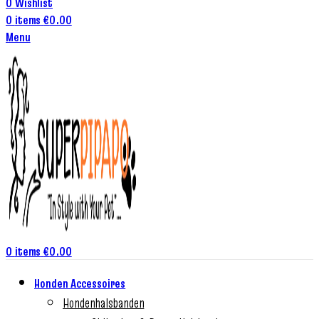
0
Wishlist
0
items
€
0.00
Menu
0
items
€
0.00
Honden Accessoires
Hondenhalsbanden