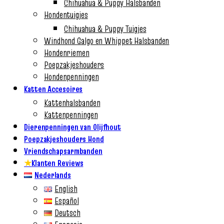
Chihuahua & Puppy Halsbanden
Hondentuigjes
Chihuahua & Puppy Tuigjes
Windhond Galgo en Whippet Halsbanden
Hondenriemen
Poepzakjeshouders
Hondenpenningen
Katten Accesoires
Kattenhalsbanden
Kattenpenningen
Dierenpenningen van Olijfhout
Poepzakjeshouders Hond
Vriendschapsarmbanden
★
Klanten Reviews
Nederlands
English
Español
Deutsch