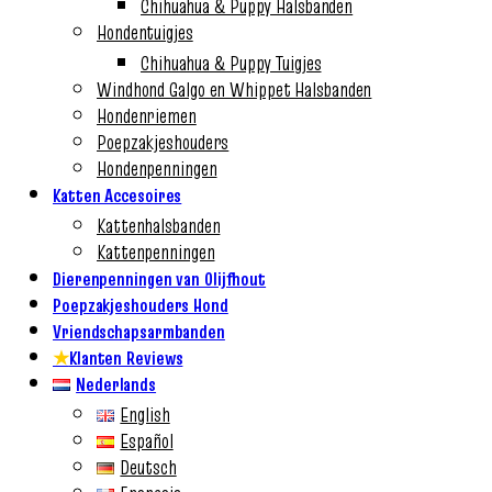
Chihuahua & Puppy Halsbanden
Hondentuigjes
Chihuahua & Puppy Tuigjes
Windhond Galgo en Whippet Halsbanden
Hondenriemen
Poepzakjeshouders
Hondenpenningen
Katten Accesoires
Kattenhalsbanden
Kattenpenningen
Dierenpenningen van Olijfhout
Poepzakjeshouders Hond
Vriendschapsarmbanden
★
Klanten Reviews
Nederlands
English
Español
Deutsch