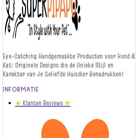
Eye-
Catching
Handgemaakte Producten voor Hond &
Kat: Originele Designs die
d
e Unieke Stijl en
Karakter van Je Geliefde Huisdier Benadrukken!
INFORMATIE
★
Klanten Reviews
★