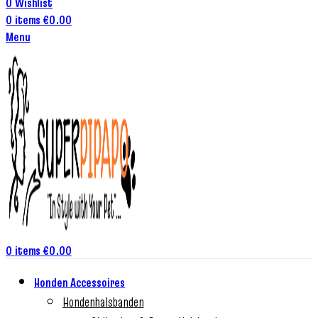
0
Wishlist
0
items
€
0.00
Menu
0
items
€
0.00
Honden Accessoires
Hondenhalsbanden