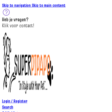
Skip to navigation
Skip to main content
Heb je
vragen
?
K
lik
voor contact
!
Login / Register
Search