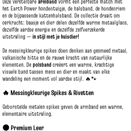
Deze verstelbare
armband
vormt een perfecte match met
het Earth Power hondentuigje, de halsband, de hondenriem
en de bijpassende kattenhalsband. De collectie draait om
oerkracht: baasje en dier delen dezelfde warme metaalglans,
dezelfde aardse energie en dezelfde zelfverzekerde
uitstraling —
in stijl met je huisdier!
De messingkleurige spikes doen denken aan gesmeed metaal,
vulkanische hitte en de rauwe kracht van natuurlijke
elementen. De
polsband
creëert een warme, krachtige
visuele band tussen mens en dier en maakt van elke
wandeling een moment vol aardse stijl. 🔥🐾
🔥 Messingkleurige Spikes & Rivetten
Geborstelde metalen spikes geven de armband een warme,
elementaire uitstraling.
🌑 Premium Leer