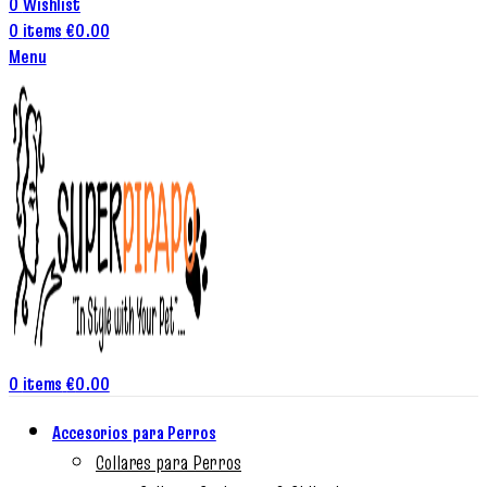
0
Wishlist
0
items
€
0.00
Menu
0
items
€
0.00
Accesorios para Perros
Collares para Perros