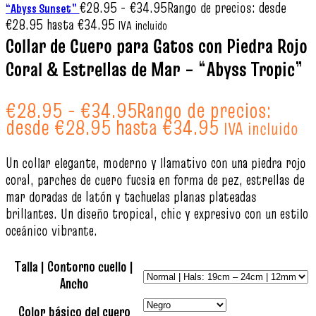
€
28.95
-
€
34.95
Rango de precios: desde
“Abyss Sunset”
€28.95 hasta €34.95
IVA incluido
Collar de Cuero para Gatos con Piedra Rojo
Coral & Estrellas de Mar – “Abyss Tropic”
€
28.95
-
€
34.95
Rango de precios:
desde €28.95 hasta €34.95
IVA incluido
Un collar elegante, moderno y llamativo con una piedra rojo
coral, parches de cuero fucsia en forma de pez, estrellas de
mar doradas de latón y tachuelas planas plateadas
brillantes. Un diseño tropical, chic y expresivo con un estilo
oceánico vibrante.
Talla | Contorno cuello |
Ancho
Color básico del cuero