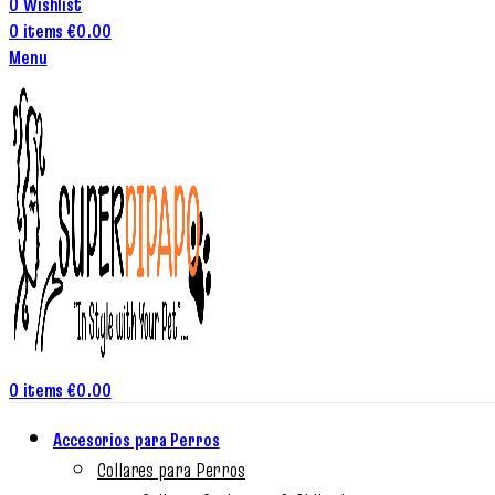
0
Wishlist
0
items
€
0.00
Menu
0
items
€
0.00
Accesorios para Perros
Collares para Perros