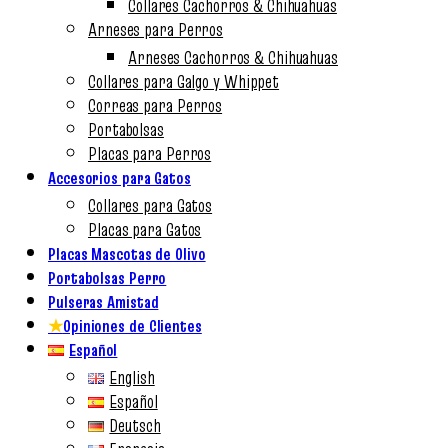
Collares Cachorros & Chihuahuas
Arneses para Perros
Arneses Cachorros & Chihuahuas
Collares para Galgo y Whippet
Correas para Perros
Portabolsas
Placas para Perros
Accesorios para Gatos
Collares para Gatos
Placas para Gatos
Placas Mascotas de Olivo
Portabolsas Perro
Pulseras Amistad
★
Opiniones de Clientes
Español
English
Español
Deutsch