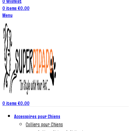
0
Wishlist
0
items
€
0.00
Menu
0
items
€
0.00
Accessoires pour Chiens
Colliers pour Chiens