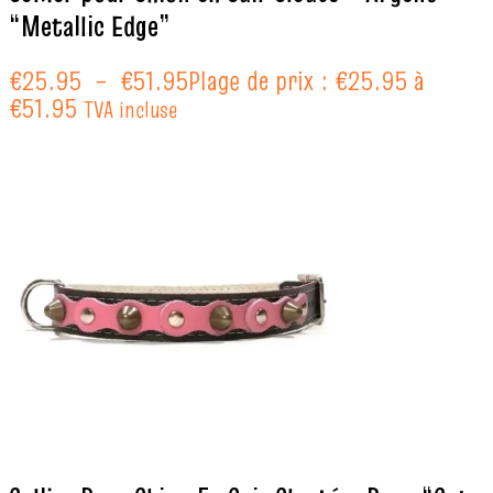
“Metallic Edge”
€
25.95
–
€
51.95
Plage de prix : €25.95 à
€51.95
TVA incluse