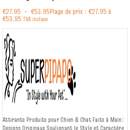
€
27.95
–
€
53.95
Plage de prix : €27.95 à
€53.95
TVA incluse
Attirants Produits pour Chien & Chat Faits à
Main:
Designs Originaux Soulignant le Style et Caractère