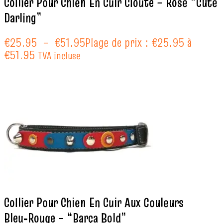
Collier Pour Chien En Cuir Clouté – Rose “Cute
Darling”
€
25.95
–
€
51.95
Plage de prix : €25.95 à
€51.95
TVA incluse
Collier Pour Chien En Cuir Aux Couleurs
Bleu‑Rouge – “Barça Bold”