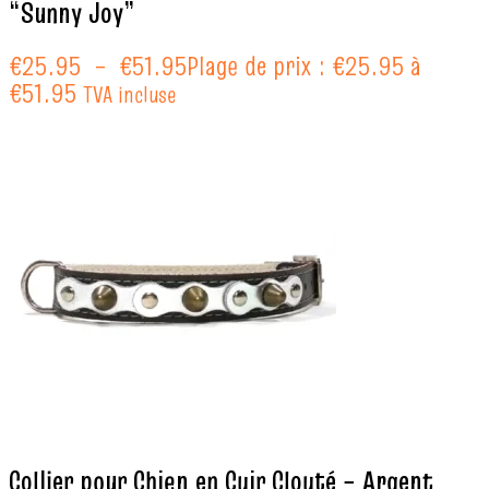
“Sunny Joy”
€
25.95
–
€
51.95
Plage de prix : €25.95 à
€51.95
TVA incluse
Collier pour Chien en Cuir Clouté – Argent