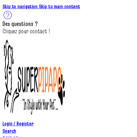
Skip to navigation
Skip to main content
Des
questions ?
C
lique
z
pour
contact
!
Login / Register
Search