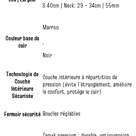
S 40cm | Neck: 29 – 34cm | 55mm
Marron
Couleur base du
,
cuir
Noir
Technologie de
Couche intérieure à répartition de
Couche
pression (évite l’étranglement, améliore
Intérieure
le confort, protège le cuir)
Sécurisée
Boucles réglables
Fermoir sécurité
Zamak premium : durable, anticorrosion