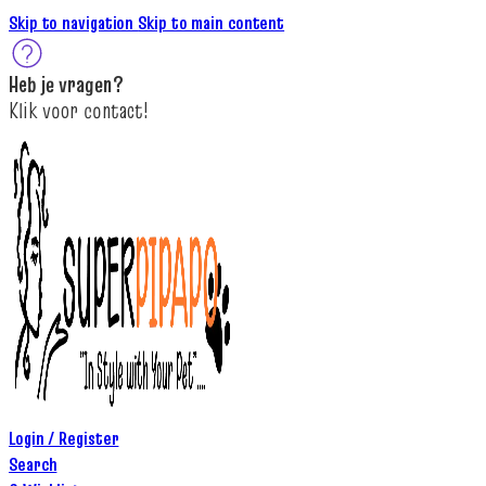
Skip to navigation
Skip to main content
Heb je
vragen
?
K
lik
voor contact
!
Login / Register
Search