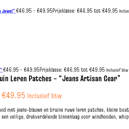
€
46.95
-
€
49.95
Prijsklasse: €46.95 tot €49.95
n Jewel”
Inclu
€
46.95
-
€
49.95
Prijsklasse: €46.95 tot €49.95
n”
Inclusief btw
in Leren Patches – “Jeans Artisan Gear”
t €49.95
Inclusief btw
nd met jeans‑blauwe en bruine ruwe leren patches, kleine boutj
 een veilige, drukverdelende binnenlaag voor windhonden, whipp