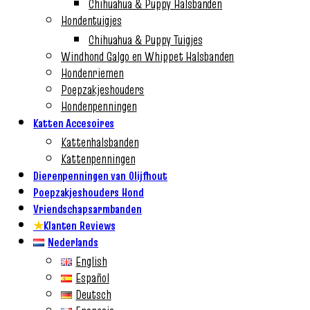
Chihuahua & Puppy Halsbanden
Hondentuigjes
Chihuahua & Puppy Tuigjes
Windhond Galgo en Whippet Halsbanden
Hondenriemen
Poepzakjeshouders
Hondenpenningen
Katten Accesoires
Kattenhalsbanden
Kattenpenningen
Dierenpenningen van Olijfhout
Poepzakjeshouders Hond
Vriendschapsarmbanden
★
Klanten Reviews
Nederlands
English
Español
Deutsch