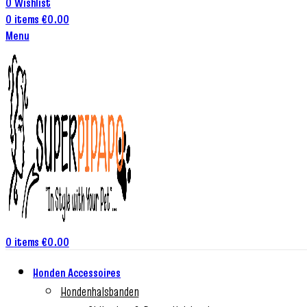
0
Wishlist
0
items
€
0.00
Menu
0
items
€
0.00
Honden Accessoires
Hondenhalsbanden