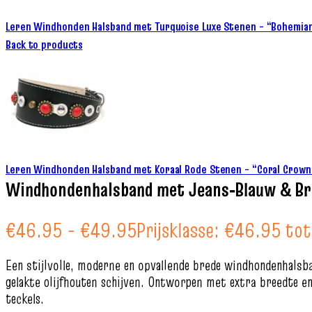
Leren Windhonden Halsband met Turquoise Luxe Stenen – “Bohemia
Back to products
Leren Windhonden Halsband met Koraal Rode Stenen – “Coral Crow
Windhondenhalsband met Jeans‑Blauw & Bru
€
46.95
-
€
49.95
Prijsklasse: €46.95 to
Een stijlvolle, moderne en opvallende brede windhondenhalsba
gelakte olijfhouten schijven. Ontworpen met extra breedte en
teckels.