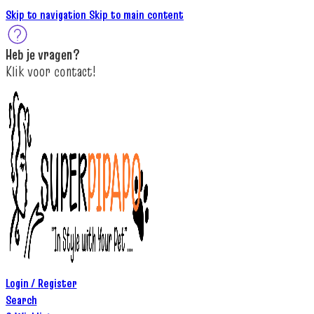
Skip to navigation
Skip to main content
Heb je
vragen
?
K
lik
voor contact
!
Login / Register
Search