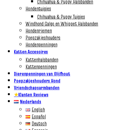
Chihuahua & Puppy Halsbanden
Hondentuigjes
Chihuahua & Puppy Tuigjes
Windhond Galgo en Whippet Halsbanden
Hondenriemen
Poepzakjeshouders
Hondenpenningen
Katten Accesoires
Kattenhalsbanden
Kattenpenningen
Dierenpenningen van Olijfhout
Poepzakjeshouders Hond
Vriendschapsarmbanden
★
Klanten Reviews
Nederlands
English
Español
Deutsch