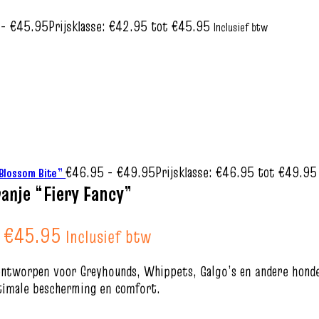
-
€
45.95
Prijsklasse: €42.95 tot €45.95
Inclusief btw
€
46.95
-
€
49.95
Prijsklasse: €46.95 tot €49.95
 Blossom Bite”
anje “Fiery Fancy”
t €45.95
Inclusief btw
ntworpen voor Greyhounds, Whippets, Galgo’s en andere honden
ptimale bescherming en comfort.