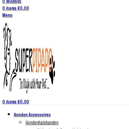
0
Wishlist
0
items
€
0.00
Menu
0
items
€
0.00
Honden Accessoires
Hondenhalsbanden