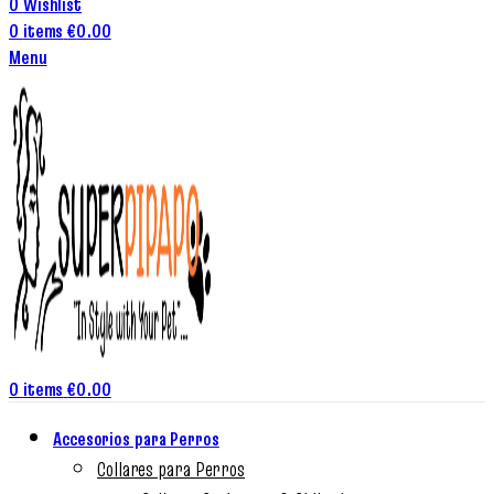
0
Wishlist
0
items
€
0.00
Menu
0
items
€
0.00
Accesorios para Perros
Collares para Perros