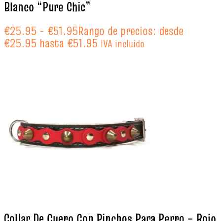
Blanco “Pure Chic”
€
25.95
-
€
51.95
Rango de precios: desde
€25.95 hasta €51.95
IVA incluido
Collar De Cuero Con Pinchos Para Perro – Rojo