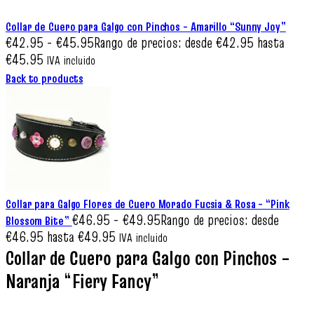
Collar de Cuero para Galgo con Pinchos – Amarillo “Sunny Joy”
€
42.95
-
€
45.95
Rango de precios: desde €42.95 hasta
€45.95
IVA incluido
Back to products
Collar para Galgo Flores de Cuero Morado Fucsia & Rosa – “Pink
€
46.95
-
€
49.95
Rango de precios: desde
Blossom Bite”
€46.95 hasta €49.95
IVA incluido
Collar de Cuero para Galgo con Pinchos –
Naranja “Fiery Fancy”