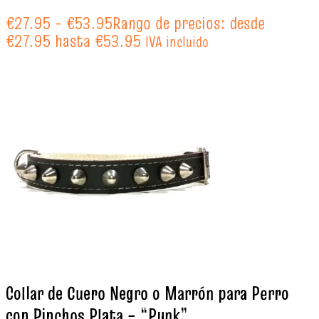
€
27.95
-
€
53.95
Rango de precios: desde
€27.95 hasta €53.95
IVA incluido
Collar de Cuero Negro o Marrón para Perro
con Pinchos Plata – “Punk”