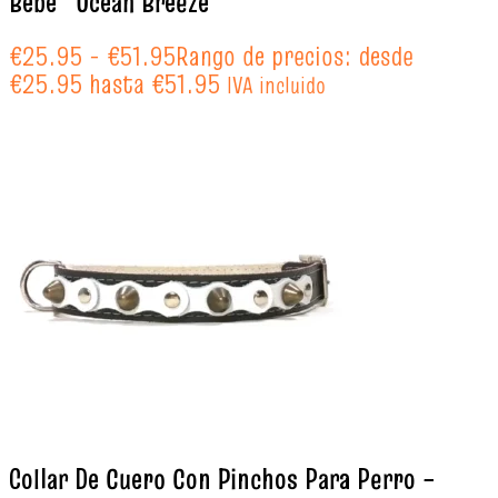
Bebé “Ocean Breeze”
€
25.95
-
€
51.95
Rango de precios: desde
€25.95 hasta €51.95
IVA incluido
Collar De Cuero Con Pinchos Para Perro –