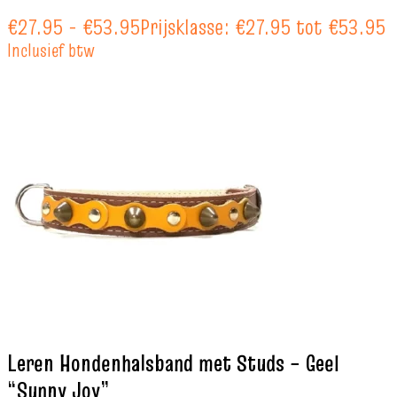
€
27.95
-
€
53.95
Prijsklasse: €27.95 tot €53.95
Inclusief btw
Leren Hondenhalsband met Studs – Geel
“Sunny Joy”