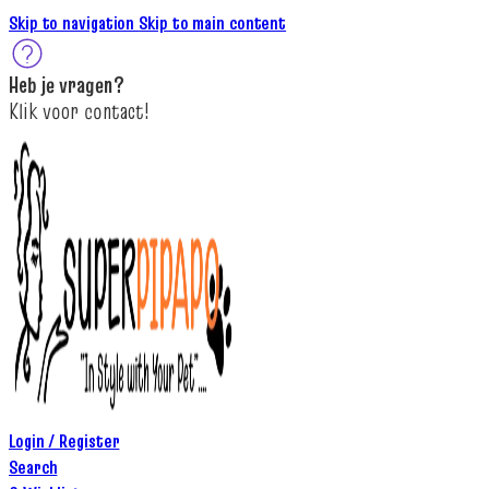
Skip to navigation
Skip to main content
Heb je
vragen
?
K
lik
voor contact
!
Login / Register
Search