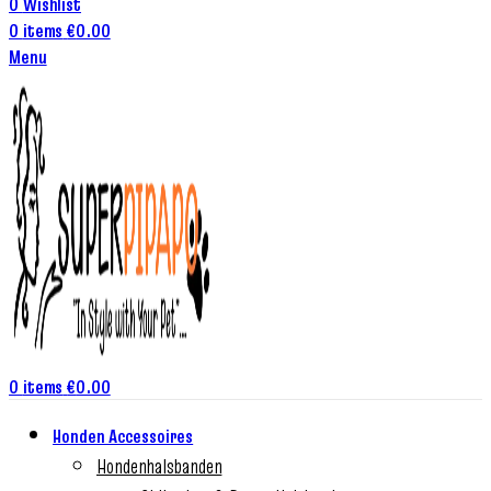
0
Wishlist
0
items
€
0.00
Menu
0
items
€
0.00
Honden Accessoires
Hondenhalsbanden