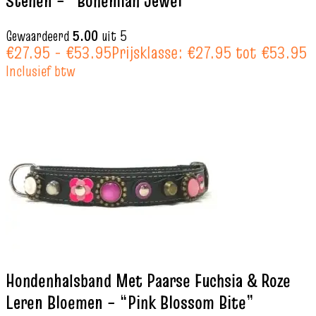
Stenen – “Bohemian Jewel”
Gewaardeerd
5.00
uit 5
€
27.95
-
€
53.95
Prijsklasse: €27.95 tot €53.95
Inclusief btw
Hondenhalsband Met Paarse Fuchsia & Roze
Leren Bloemen – “Pink Blossom Bite”