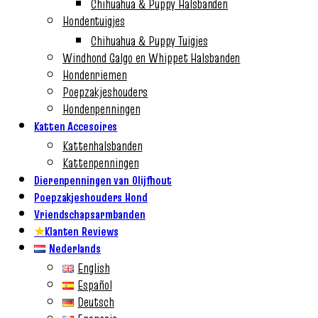
Chihuahua & Puppy Halsbanden
Hondentuigjes
Chihuahua & Puppy Tuigjes
Windhond Galgo en Whippet Halsbanden
Hondenriemen
Poepzakjeshouders
Hondenpenningen
Katten Accesoires
Kattenhalsbanden
Kattenpenningen
Dierenpenningen van Olijfhout
Poepzakjeshouders Hond
Vriendschapsarmbanden
★
Klanten Reviews
Nederlands
English
Español
Deutsch