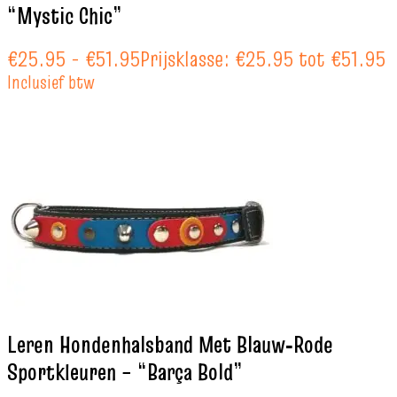
“Mystic Chic”
€
25.95
-
€
51.95
Prijsklasse: €25.95 tot €51.95
Inclusief btw
Leren Hondenhalsband Met Blauw‑Rode
Sportkleuren – “Barça Bold”