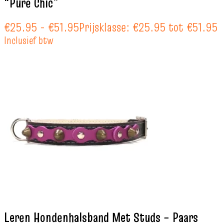
“Pure Chic”
€
25.95
-
€
51.95
Prijsklasse: €25.95 tot €51.95
Inclusief btw
Leren Hondenhalsband Met Studs – Paars