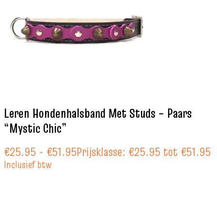
Leren Hondenhalsband Met Studs – Paars
“Mystic Chic”
€
25.95
-
€
51.95
Prijsklasse: €25.95 tot €51.95
Inclusief btw