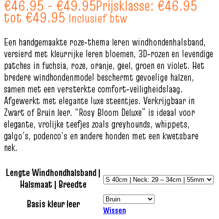
€
46.95
-
€
49.95
Prijsklasse: €46.95
tot €49.95
Inclusief btw
Een handgemaakte roze‑thema leren windhondenhalsband,
versierd met kleurrijke leren bloemen, 3D‑rozen en levendige
patches in fuchsia, roze, oranje, geel, groen en violet. Het
bredere windhondenmodel beschermt gevoelige halzen,
samen met een versterkte comfort‑veiligheidslaag.
Afgewerkt met elegante luxe steentjes. Verkrijgbaar in
Zwart of Bruin leer. “Rosy Bloom Deluxe” is ideaal voor
elegante, vrolijke teefjes zoals greyhounds, whippets,
galgo’s, podenco’s en andere honden met een kwetsbare
nek.
Lengte Windhondhalsband |
Halsmaat | Breedte
Basis kleur leer
Wissen