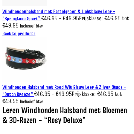
Windhondenhalsband met Pastelgroen & Lichtblauw Leer –
€
46.95
-
€
49.95
Prijsklasse: €46.95 tot
“Springtime Spark”
€49.95
Inclusief btw
Back to products
Windhonden Halsband met Rood Wit Blauw Leer & Zilver Studs –
€
46.95
-
€
49.95
Prijsklasse: €46.95 tot
“Dutch Breeze”
€49.95
Inclusief btw
Leren Windhonden Halsband met Bloemen
& 3D‑Rozen – “Rosy Deluxe”