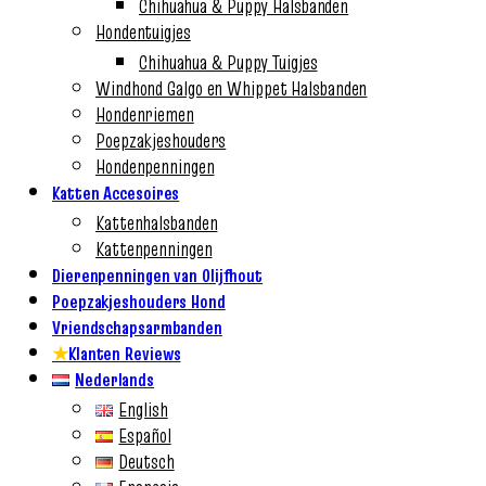
Chihuahua & Puppy Halsbanden
Hondentuigjes
Chihuahua & Puppy Tuigjes
Windhond Galgo en Whippet Halsbanden
Hondenriemen
Poepzakjeshouders
Hondenpenningen
Katten Accesoires
Kattenhalsbanden
Kattenpenningen
Dierenpenningen van Olijfhout
Poepzakjeshouders Hond
Vriendschapsarmbanden
★
Klanten Reviews
Nederlands
English
Español
Deutsch