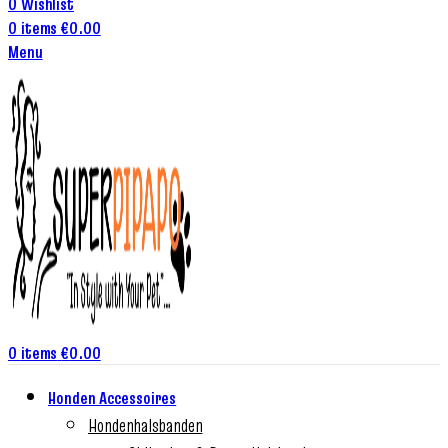
0
Wishlist
0
items
€
0.00
Menu
0
items
€
0.00
Honden Accessoires
Hondenhalsbanden