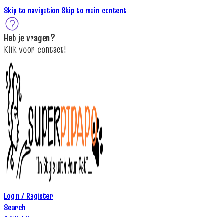
Skip to navigation
Skip to main content
Heb je
vragen
?
K
lik
voor contact
!
Login / Register
Search