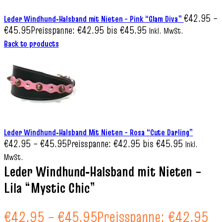
€
42.95
–
Leder Windhund‑Halsband mit Nieten – Pink “Glam Diva”
€
45.95
Preisspanne: €42.95 bis €45.95
Inkl. MwSt.
Back to products
Leder Windhund‑Halsband Mit Nieten – Rosa “Cute Darling”
€
42.95
–
€
45.95
Preisspanne: €42.95 bis €45.95
Inkl.
MwSt.
Leder Windhund‑Halsband mit Nieten –
Lila “Mystic Chic”
€
42.95
–
€
45.95
Preisspanne: €42.95