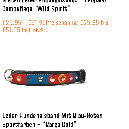
Camouflage “Wild Spirit”
€
25.95
–
€
51.95
Preisspanne: €25.95 bis
€51.95
Inkl. MwSt.
Leder Hundehalsband Mit Blau‑Roten
Sportfarben – “Barça Bold”