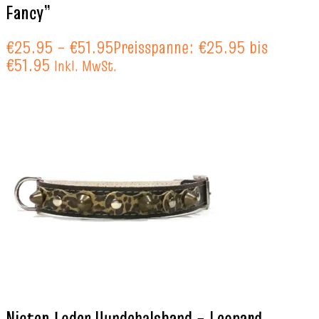
Fancy”
€
25.95
–
€
51.95
Preisspanne: €25.95 bis
€51.95
Inkl. MwSt.
Nieten Leder Hundehalsband – Leopard