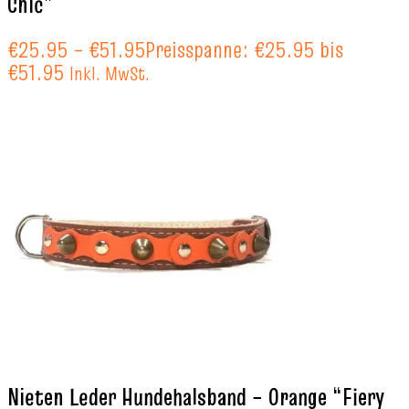
Chic”
€
25.95
–
€
51.95
Preisspanne: €25.95 bis
€51.95
Inkl. MwSt.
Nieten Leder Hundehalsband – Orange “Fiery