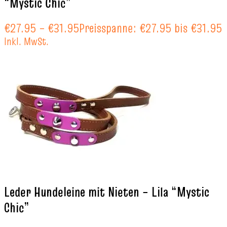
“Mystic Chic”
€
27.95
–
€
31.95
Preisspanne: €27.95 bis €31.95
Inkl. MwSt.
Leder Hundeleine mit Nieten – Lila “Mystic
Chic”