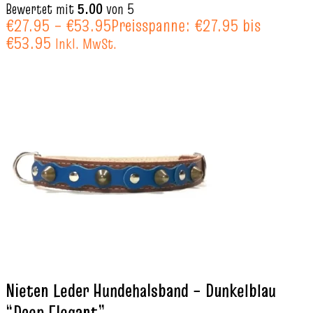
Bewertet mit
5.00
von 5
€
27.95
–
€
53.95
Preisspanne: €27.95 bis
€53.95
Inkl. MwSt.
Nieten Leder Hundehalsband – Dunkelblau
“Deep Elegant”