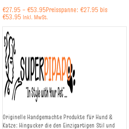
€
27.95
–
€
53.95
Preisspanne: €27.95 bis
€53.95
Inkl. MwSt.
Originelle
Handgemachte
Produkte
für
Hund
&
Katze
:
Hingucker
die
d
en
Einzigartigen
Stil
und