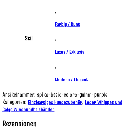
,
Farbig / Bunt
Stil
,
Luxus / Exklusiv
,
Modern / Elegant
Artikelnummer:
spike-basic-colors-galnm-purple
Kategorien:
,
Einzigartiges Hundezubehör
Leder Whippet und
Galgo Windhundhalsbänder
Rezensionen