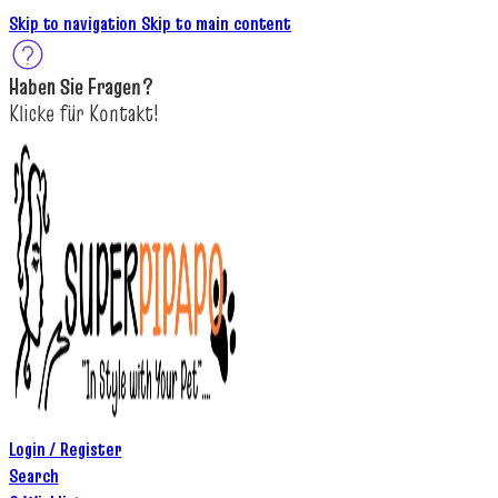
Skip to navigation
Skip to main content
Haben Sie
Fragen
?
K
licke
für
Kontakt!
Login / Register
Search