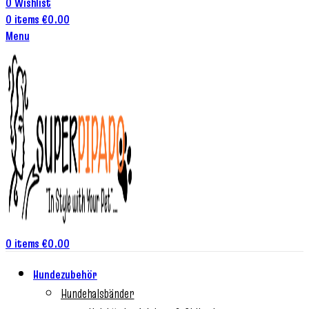
0
Wishlist
0
items
€
0.00
Menu
0
items
€
0.00
Hundezubehör
Hundehalsbänder