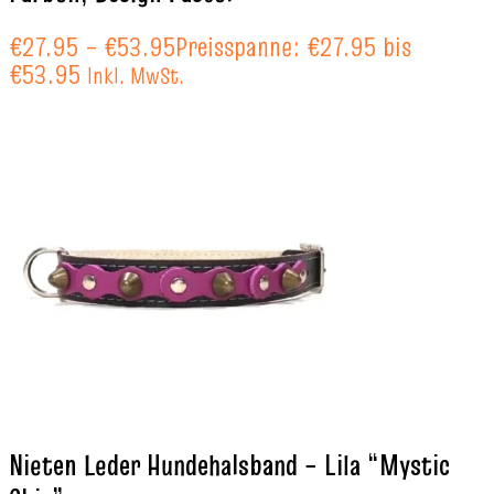
€
27.95
–
€
53.95
Preisspanne: €27.95 bis
€53.95
Inkl. MwSt.
Nieten Leder Hundehalsband – Lila “Mystic