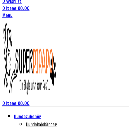
0
Wishlist
0
items
€
0.00
Menu
0
items
€
0.00
Hundezubehör
Hundehalsbänder