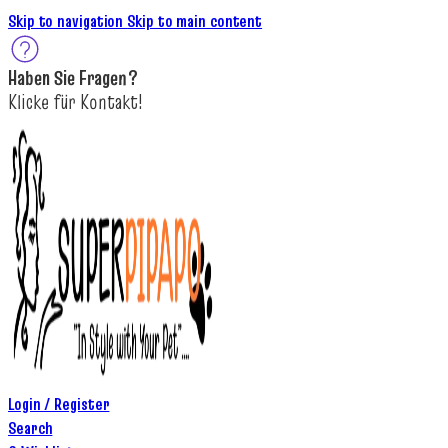
Skip to navigation
Skip to main content
Haben Sie
Fragen
?
K
licke
für
Kontakt!
Login / Register
Search