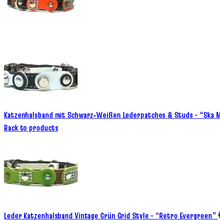
Katzenhalsband mit Schwarz‑Weißen Lederpatches & Studs – “Ska
Back to products
Leder Katzenhalsband Vintage Grün Grid Style – “Retro Evergreen”