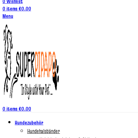
0
Wishlist
0
items
€
0.00
Menu
0
items
€
0.00
Hundezubehör
Hundehalsbänder