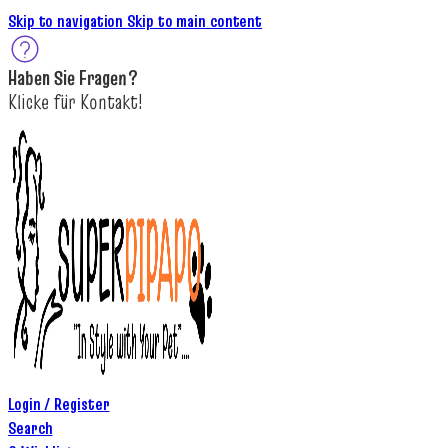
Skip to navigation
Skip to main content
Haben Sie
Fragen
?
K
licke
für
Kontakt!
Login / Register
Search