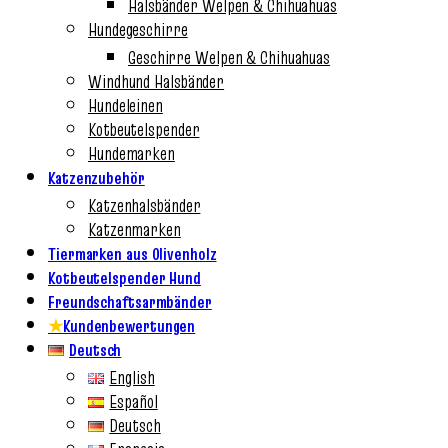
Halsbänder Welpen & Chihuahuas
Hundegeschirre
Geschirre Welpen & Chihuahuas
Windhund Halsbänder
Hundeleinen
Kotbeutelspender
Hundemarken
Katzenzubehör
Katzenhalsbänder
Katzenmarken
Tiermarken aus Olivenholz
Kotbeutelspender Hund
Freundschaftsarmbänder
★
Kundenbewertungen
Deutsch
English
Español
Deutsch