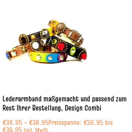
Lederarmband maßgemacht und passend zum
Rest Ihrer Bestellung, Design Combi
€
36.95
–
€
38.95
Preisspanne: €36.95 bis
€38.95
Inkl. MwSt.