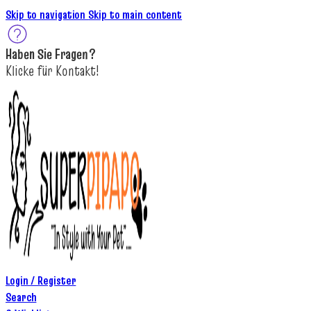
Skip to navigation
Skip to main content
Haben Sie
Fragen
?
K
licke
für
Kontakt!
Login / Register
Search