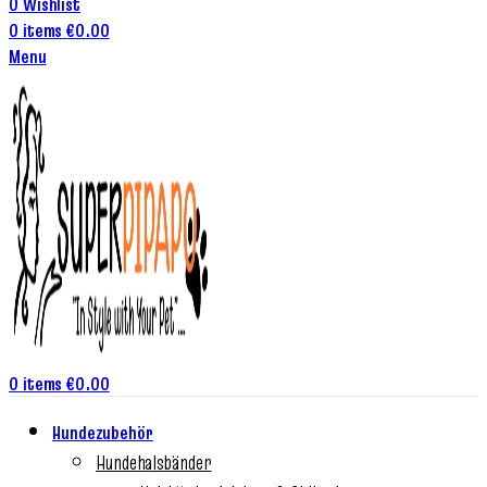
0
Wishlist
0
items
€
0.00
Menu
0
items
€
0.00
Hundezubehör
Hundehalsbänder