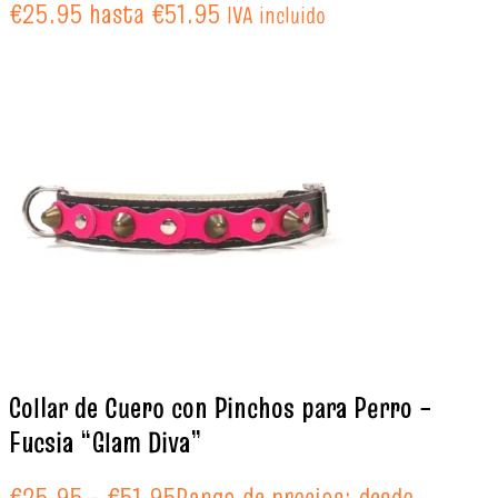
€25.95 hasta €51.95
IVA incluido
Collar de Cuero con Pinchos para Perro –
Fucsia “Glam Diva”
€
25.95
-
€
51.95
Rango de precios: desde