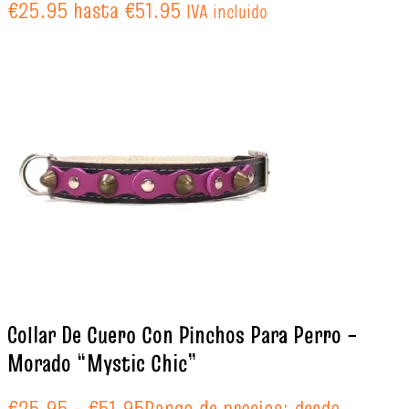
€25.95 hasta €51.95
IVA incluido
Collar De Cuero Con Pinchos Para Perro –
Morado “Mystic Chic”
€
25.95
-
€
51.95
Rango de precios: desde