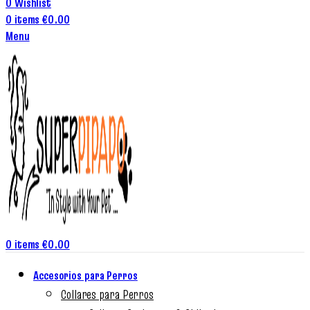
0
Wishlist
0
items
€
0.00
Menu
0
items
€
0.00
Accesorios para Perros
Collares para Perros