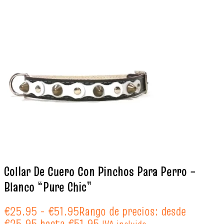
Collar De Cuero Con Pinchos Para Perro –
Blanco “Pure Chic”
€
25.95
-
€
51.95
Rango de precios: desde
€25.95 hasta €51.95