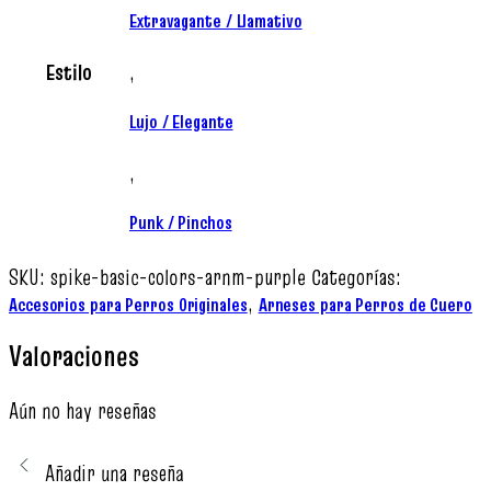
Extravagante / Llamativo
Estilo
,
Lujo / Elegante
,
Punk / Pinchos
SKU:
spike-basic-colors-arnm-purple
Categorías:
,
Accesorios para Perros Originales
Arneses para Perros de Cuero
Valoraciones
Aún no hay reseñas
Añadir una reseña