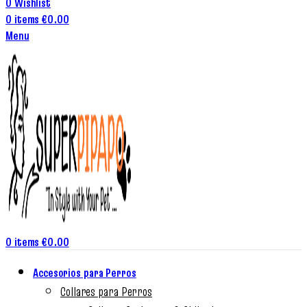
0
Wishlist
0
items
€
0.00
Menu
0
items
€
0.00
Accesorios para Perros
Collares para Perros