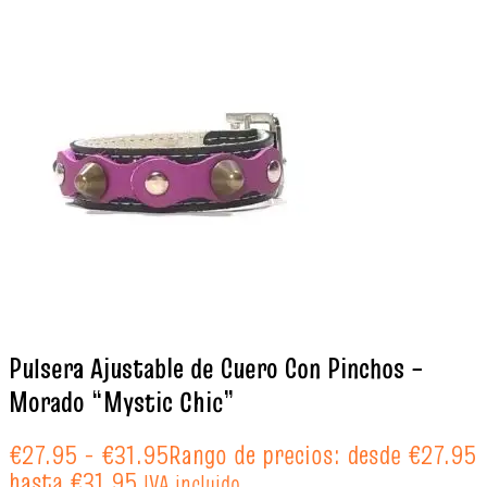
Pulsera Ajustable de Cuero Con Pinchos –
Morado “Mystic Chic”
€
27.95
-
€
31.95
Rango de precios: desde €27.95
hasta €31.95
IVA incluido