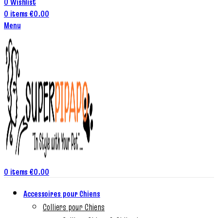
0
Wishlist
0
items
€
0.00
Menu
0
items
€
0.00
Accessoires pour Chiens
Colliers pour Chiens