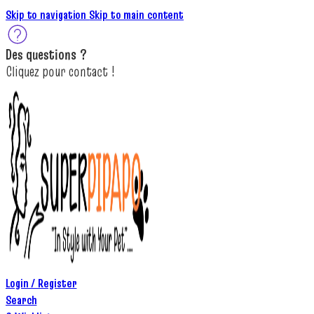
Skip to navigation
Skip to main content
Des
questions ?
C
lique
z
pour
contact
!
Login / Register
Search