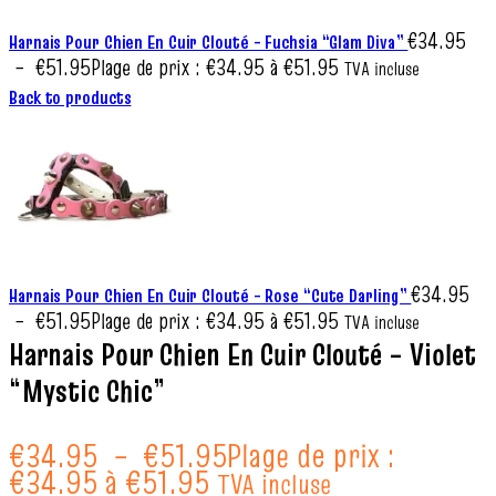
€
34.95
Harnais Pour Chien En Cuir Clouté – Fuchsia “Glam Diva”
–
€
51.95
Plage de prix : €34.95 à €51.95
TVA incluse
Back to products
€
34.95
Harnais Pour Chien En Cuir Clouté – Rose “Cute Darling”
–
€
51.95
Plage de prix : €34.95 à €51.95
TVA incluse
Harnais Pour Chien En Cuir Clouté – Violet
“Mystic Chic”
€
34.95
–
€
51.95
Plage de prix :
€34.95 à €51.95
TVA incluse