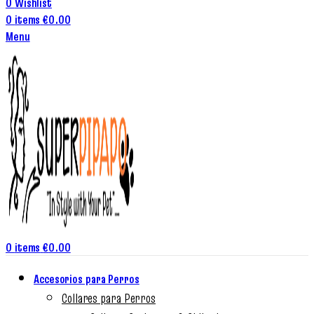
0
Wishlist
0
items
€
0.00
Menu
0
items
€
0.00
Accesorios para Perros
Collares para Perros