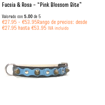
Fucsia & Rosa – “Pink Blossom Bite”
Valorado con
5.00
de 5
€
27.95
-
€
53.95
Rango de precios: desde
€27.95 hasta €53.95
IVA incluido