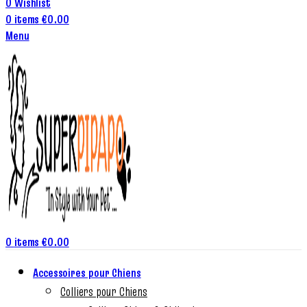
0
Wishlist
0
items
€
0.00
Menu
0
items
€
0.00
Accessoires pour Chiens
Colliers pour Chiens