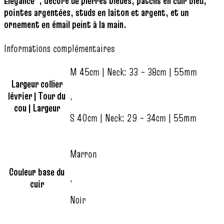
Elegance”, décoré de pierres bleues, patchs en cuir bleu,
pointes argentées, studs en laiton et argent, et un
ornement en émail peint à la main.
Informations complémentaires
M 45cm | Neck: 33 – 38cm | 55mm
Largeur collier
lévrier | Tour du
,
cou | Largeur
S 40cm | Neck: 29 – 34cm | 55mm
Marron
Couleur base du
,
cuir
Noir