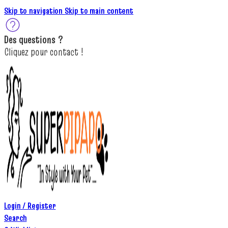
Skip to navigation
Skip to main content
Des
questions ?
C
lique
z
pour
contact
!
Login / Register
Search