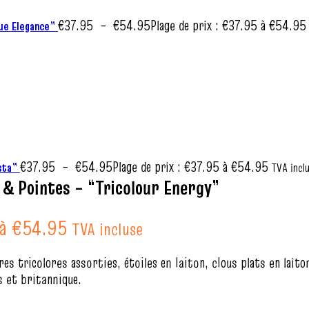
€
37.95
–
€
54.95
Plage de prix : €37.95 à €54.95
lue Elegance”
€
37.95
–
€
54.95
Plage de prix : €37.95 à €54.95
esta”
TVA incl
 & Pointes – “Tricolour Energy”
 à €54.95
TVA incluse
es tricolores assorties, étoiles en laiton, clous plats en lait
s et britannique.