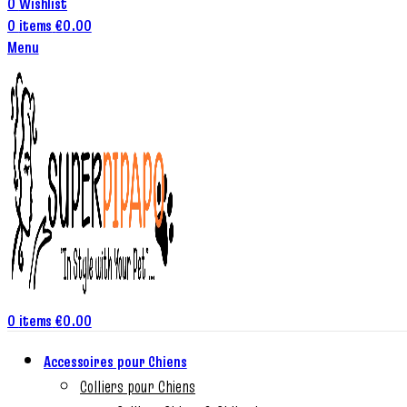
0
Wishlist
0
items
€
0.00
Menu
0
items
€
0.00
Accessoires pour Chiens
Colliers pour Chiens