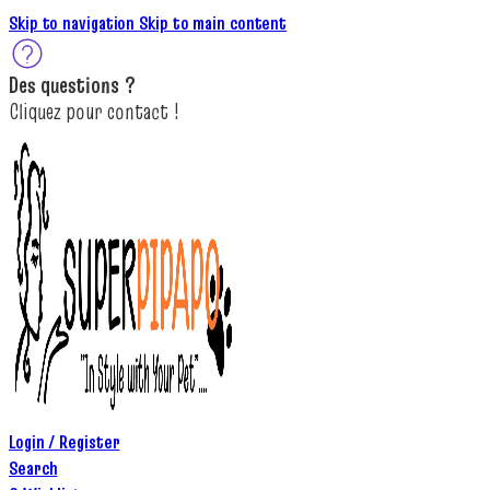
Skip to navigation
Skip to main content
Des
questions ?
C
lique
z
pour
contact
!
Login / Register
Search