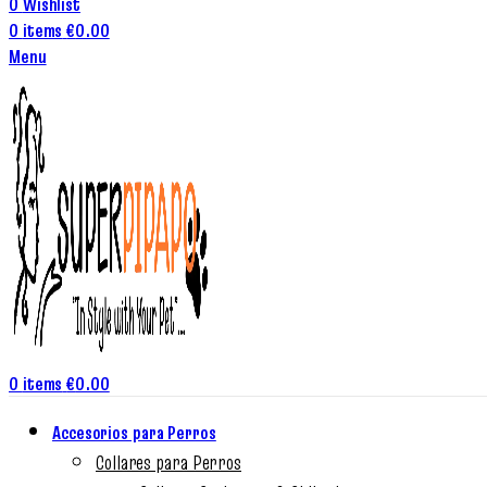
0
Wishlist
0
items
€
0.00
Menu
0
items
€
0.00
Accesorios para Perros
Collares para Perros