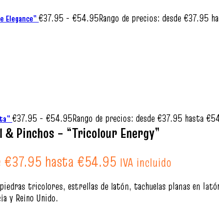
€
37.95
-
€
54.95
Rango de precios: desde €37.95 h
ue Elegance”
€
37.95
-
€
54.95
Rango de precios: desde €37.95 hasta €5
sta”
l & Pinchos – “Tricolour Energy”
e €37.95 hasta €54.95
IVA incluido
iedras tricolores, estrellas de latón, tachuelas planas en lató
cia y Reino Unido.