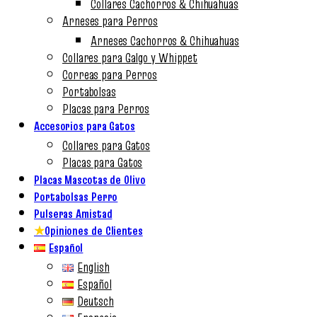
Collares Cachorros & Chihuahuas
Arneses para Perros
Arneses Cachorros & Chihuahuas
Collares para Galgo y Whippet
Correas para Perros
Portabolsas
Placas para Perros
Accesorios para Gatos
Collares para Gatos
Placas para Gatos
Placas Mascotas de Olivo
Portabolsas Perro
Pulseras Amistad
★
Opiniones de Clientes
Español
English
Español
Deutsch