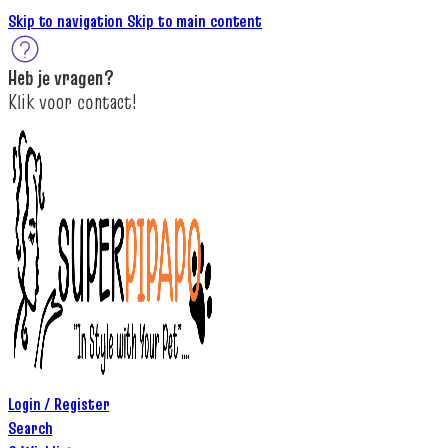
Skip to navigation
Skip to main content
Heb je
vragen
?
K
lik
voor contact
!
Login / Register
Search