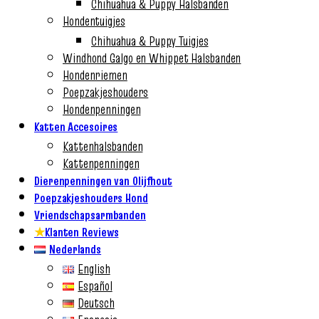
Chihuahua & Puppy Halsbanden
Hondentuigjes
Chihuahua & Puppy Tuigjes
Windhond Galgo en Whippet Halsbanden
Hondenriemen
Poepzakjeshouders
Hondenpenningen
Katten Accesoires
Kattenhalsbanden
Kattenpenningen
Dierenpenningen van Olijfhout
Poepzakjeshouders Hond
Vriendschapsarmbanden
★
Klanten Reviews
Nederlands
English
Español
Deutsch