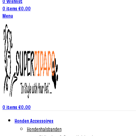
0
Wishlist
0
items
€
0.00
Menu
0
items
€
0.00
Honden Accessoires
Hondenhalsbanden