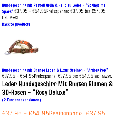
Hundegeschirr mit Pastell Grün & Hellblau Leder – “Springtime
€
37.95
–
€
54.95
Preisspanne: €37.95 bis €54.95
Spark”
Inkl. MwSt.
Back to products
Hundegeschirr mit Orange Leder & Luxus Steinen – “Amber Pop”
€
37.95
–
€
54.95
Preisspanne: €37.95 bis €54.95
Inkl. MwSt.
Leder Hundegeschirr Mit Bunten Blumen &
3D‑Rosen – “Rosy Deluxe”
(
2
Kundenrezensionen)
€
37.95
–
€
54.95
Preisspanne: €37.95