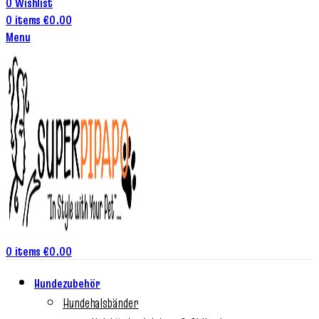
0
Wishlist
0
items
€
0.00
Menu
0
items
€
0.00
Hundezubehör
Hundehalsbänder