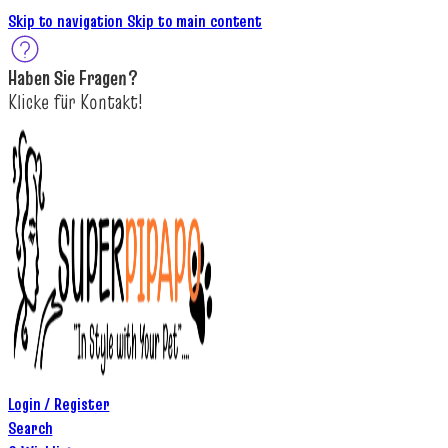
Skip to navigation
Skip to main content
Haben Sie
Fragen
?
K
licke
für
Kontakt!
Login / Register
Search