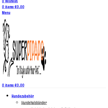
0
Wishlist
0
items
€
0.00
Menu
0
items
€
0.00
Hundezubehör
Hundehalsbänder