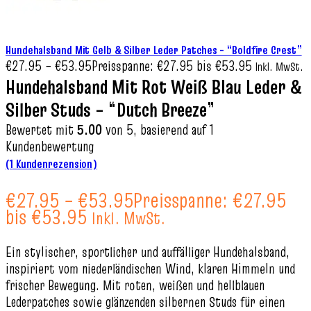
Hundehalsband Mit Gelb & Silber Leder Patches – “Boldfire Crest”
€
27.95
–
€
53.95
Preisspanne: €27.95 bis €53.95
Inkl. MwSt.
Hundehalsband Mit Rot Weiß Blau Leder &
Silber Studs – “Dutch Breeze”
Bewertet mit
5.00
von 5, basierend auf
1
Kundenbewertung
(
1
Kundenrezension)
€
27.95
–
€
53.95
Preisspanne: €27.95
bis €53.95
Inkl. MwSt.
Ein stylischer, sportlicher und auffälliger Hundehalsband,
inspiriert vom niederländischen Wind, klaren Himmeln und
frischer Bewegung. Mit roten, weißen und hellblauen
Lederpatches sowie glänzenden silbernen Studs für einen