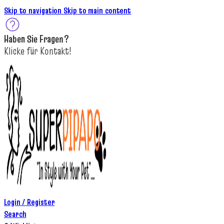
Skip to navigation
Skip to main content
Haben Sie
Fragen
?
K
licke
für
Kontakt!
Login / Register
Search