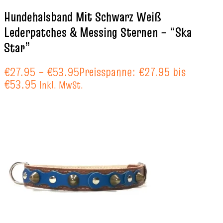
Hundehalsband Mit Schwarz Weiß
Lederpatches & Messing Sternen – “Ska
Star”
€
27.95
–
€
53.95
Preisspanne: €27.95 bis
€53.95
Inkl. MwSt.