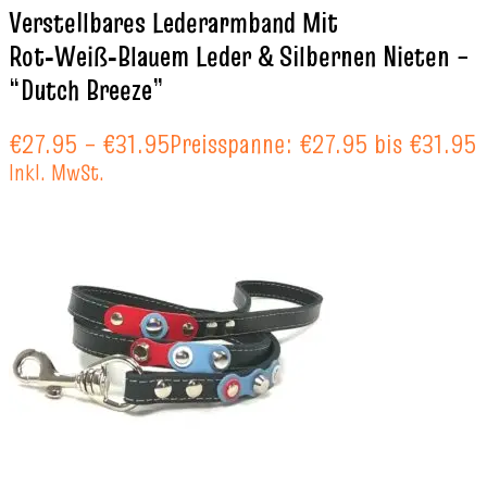
Verstellbares Lederarmband Mit
Rot‑Weiß‑Blauem Leder & Silbernen Nieten –
“Dutch Breeze”
€
27.95
–
€
31.95
Preisspanne: €27.95 bis €31.95
Inkl. MwSt.