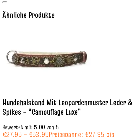
Ähnliche Produkte
Hundehalsband Mit Leopardenmuster Leder &
Spikes – “Camouflage Luxe”
Bewertet mit
5.00
von 5
€
27.95
–
€
53.95
Preisspanne: €27.95 bis