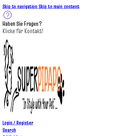
Skip to navigation
Skip to main content
Haben Sie
Fragen
?
K
licke
für
Kontakt!
Login / Register
Search