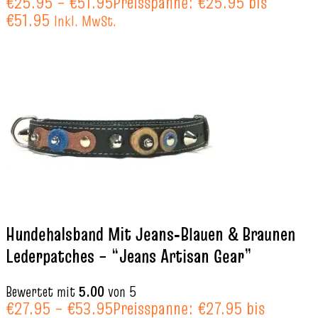
€
25.95
–
€
51.95
Preisspanne: €25.95 bis
€51.95
Inkl. MwSt.
Hundehalsband Mit Jeans‑Blauen & Braunen
Lederpatches – “Jeans Artisan Gear”
Bewertet mit
5.00
von 5
€
27.95
–
€
53.95
Preisspanne: €27.95 bis