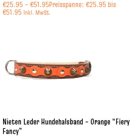
€
25.95
–
€
51.95
Preisspanne: €25.95 bis
€51.95
Inkl. MwSt.
Nieten Leder Hundehalsband – Orange “Fiery
Fancy”