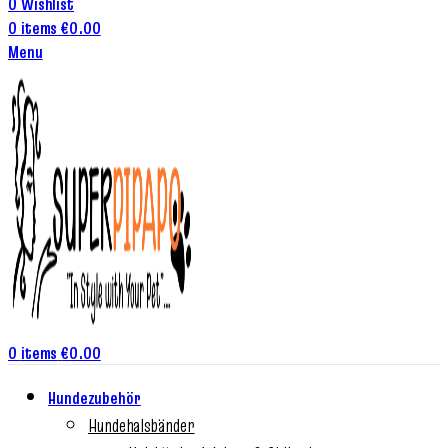
0
Wishlist
0
items
€
0.00
Menu
0
items
€
0.00
Hundezubehör
Hundehalsbänder