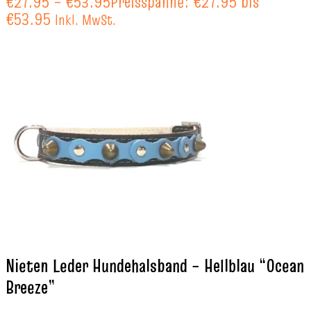
€
27.95
–
€
53.95
Preisspanne: €27.95 bis
€53.95
Inkl. MwSt.
Nieten Leder Hundehalsband – Hellblau “Ocean
Breeze”