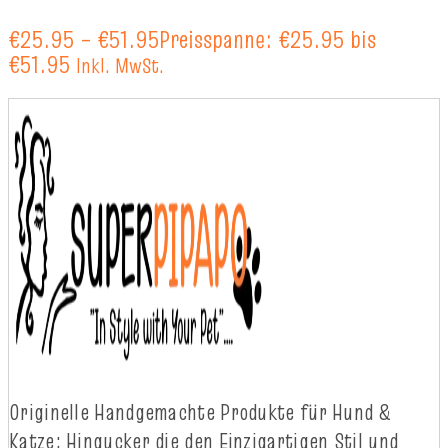
€
25.95
–
€
51.95
Preisspanne: €25.95 bis
€51.95
Inkl. MwSt.
Originelle
Handgemachte
Produkte
für
Hund
&
Katze
:
Hingucker
die
d
en
Einzigartigen
Stil
und